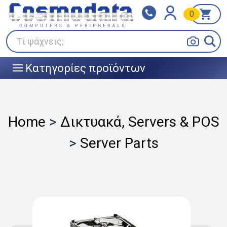
0
Klarna
BOX NOW
Πληρώστε σε 3
24/7 σε όλη την Ελλάδα!
άτοκες δόσεις
Τί ψάχνεις;
Κατηγορίες προϊόντων
|||
Home
>
Δικτυακά, Servers & POS
>
Server Parts