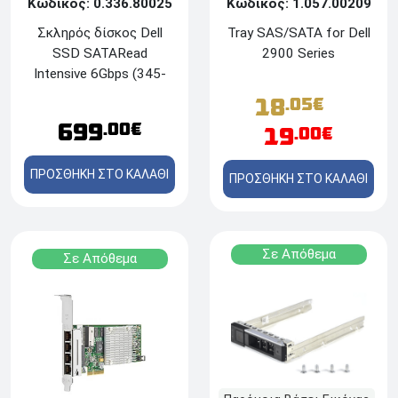
Κωδικός: 0.336.80025
Κωδικός: 1.057.00209
Σκληρός δίσκος Dell
Tray SAS/SATA for Dell
SSD SATARead
2900 Series
Intensive 6Gbps (345-
BEBH) 512e - 480GB -
18
.05€
3.5"
699
.00€
19
.00€
ΠΡΟΣΘΗΚΗ ΣΤΟ ΚΑΛΑΘΙ
ΠΡΟΣΘΗΚΗ ΣΤΟ ΚΑΛΑΘΙ
Σε Απόθεμα
Σε Απόθεμα