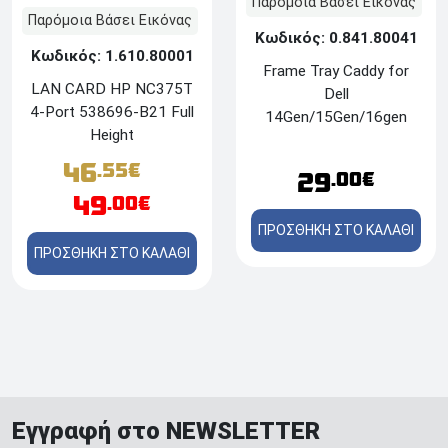
Παρόμοια Βάσει Εικόνας
Παρόμοια Βάσει Εικόνας
Κωδικός: 0.841.80041
Κωδικός: 1.610.80001
Frame Tray Caddy for
LAN CARD HP NC375T
Dell
4-Port 538696-B21 Full
14Gen/15Gen/16gen
Height
HDD/SSD 3.5" R540 /
R640 / R740 / R940 /
46
.55€
29
.00€
C6420 / T350 / T550 /
49
.00€
R350 / R440 / R450 /
ΠΡΟΣΘΗΚΗ ΣΤΟ ΚΑΛΑΘΙ
R550 / R650 / R650XS /
ΠΡΟΣΘΗΚΗ ΣΤΟ ΚΑΛΑΘΙ
R750 / R750XS
/R750XA / R750S /
R840
Εγγραφή στο NEWSLETTER