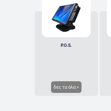
P.O.S.
δες τα όλα >