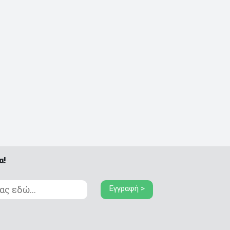
α!
Εγγραφή >