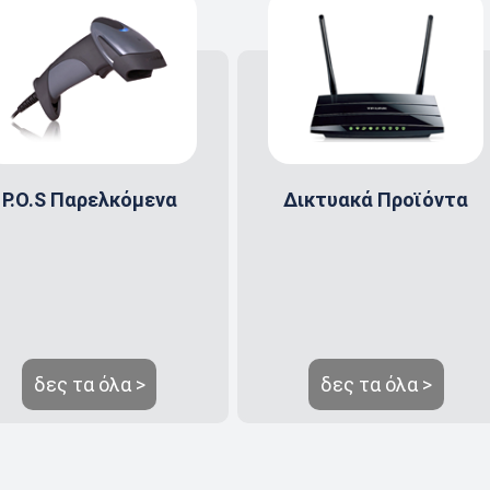
P.O.S Παρελκόμενα
Δικτυακά Προϊόντα
δες τα όλα >
δες τα όλα >