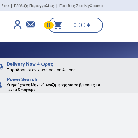
ο Σου
|
Εξέλιξη Παραγγελίας
|
Είσοδος Στο MyCosmo
0.00
€
0
Delivery Now 4 ώρες
Παράδοση στον χώρο σου σε 4 ώρες
PowerSearch
Υπερσύχρονη Μηχανή Αναζήτησης για να βρίσκεις τα
πάντα & γρήγορα.