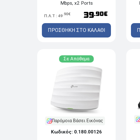
Mbps, x2 Ports
39
.90€
.90€
Π.Λ.Τ : 49
Π
ΠΡΟΣΘΗΚΗ ΣΤΟ ΚΑΛΑΘΙ
Σε Απόθεμα
Παρόμοια Βάσει Εικόνας
Κωδικός: 0.180.00126