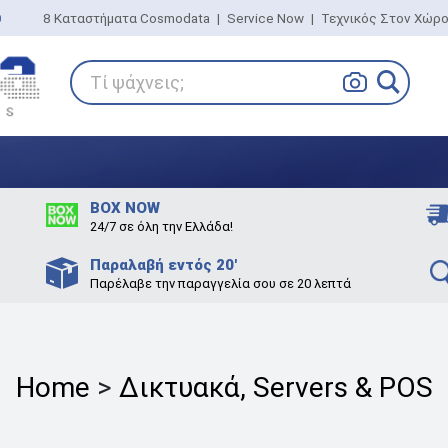
0
8 Καταστήματα Cosmodata
|
Service Now
|
Τεχνικός Στον Χώρ
Τί ψάχνεις;
BOX NOW
24/7 σε όλη την Ελλάδα!
Παραλαβή εντός 20'
Παρέλαβε την παραγγελία σου σε 20 λεπτά
Home
>
Δικτυακά, Servers & POS