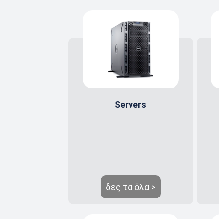
Servers
δες τα όλα >