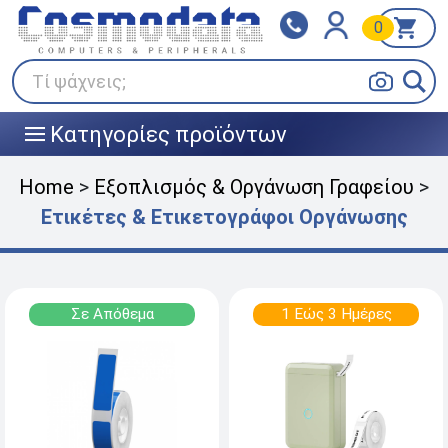
0
Klarna
BOX NOW
Πληρώστε σε 3
24/7 σε όλη την Ελλάδα!
άτοκες δόσεις
Τί ψάχνεις;
Κατηγορίες προϊόντων
|||
Home
>
Εξοπλισμός & Οργάνωση Γραφείου
>
Ετικέτες & Ετικετογράφοι Οργάνωσης
Σε Απόθεμα
1 Εώς 3 Ημέρες