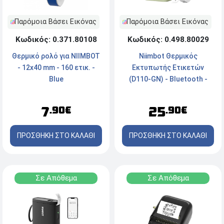
Παρόμοια Βάσει Εικόνας
Παρόμοια Βάσει Εικόνας
Κωδικός: 0.371.80108
Κωδικός: 0.498.80029
Θερμικό ρολό για NIIMBOT
Niimbot Θερμικός
- 12x40 mm - 160 ετικ. -
Εκτυπωτής Ετικετών
Blue
(D110-GN) - Bluetooth -
Ετικέτες πλάτους έως
12mm - Μέγιστη Ταχύτητα
7
25
.90€
.90€
Εκτύπωσης (Μονόχρωμο)
45 ppm - Μέγιστη
ΠΡΟΣΘΗΚΗ ΣΤΟ ΚΑΛΑΘΙ
ΠΡΟΣΘΗΚΗ ΣΤΟ ΚΑΛΑΘΙ
Ταχύτητα Εκτύπωσης
(Έγχρωμη) 1 ppm - Πράσινο
Σε Απόθεμα
Σε Απόθεμα