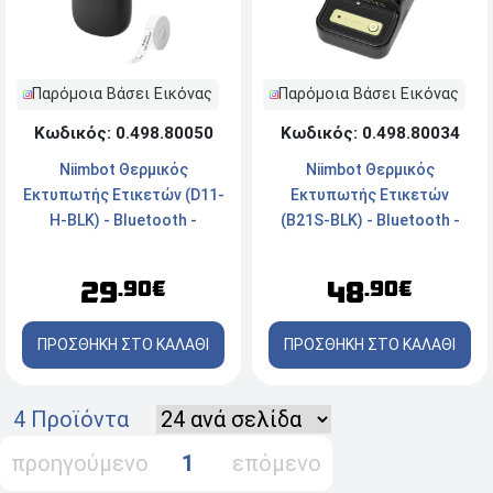
Παρόμοια Βάσει Εικόνας
Παρόμοια Βάσει Εικόνας
Κωδικός: 0.498.80050
Κωδικός: 0.498.80034
Niimbot Θερμικός
Niimbot Θερμικός
Εκτυπωτής Ετικετών (D11-
Εκτυπωτής Ετικετών
H-BLK) - Bluetooth -
(B21S-BLK) - Bluetooth -
Μέγιστο Μέγεθος Μέσου
Ετικέτες πλάτους έως
Εκτύπωσης 12.7mm - 300
50mm - 50 σελίδες ανά
29
48
.90€
.90€
dpi - Μέγιστη Ταχύτητα
λεπτό - Μαύρο
Εκτύπωσης 50,01 mm/s -
ΠΡΟΣΘΗΚΗ ΣΤΟ ΚΑΛΑΘΙ
ΠΡΟΣΘΗΚΗ ΣΤΟ ΚΑΛΑΘΙ
Μαύρο
4 Προϊόντα
προηγούμενο
1
επόμενο