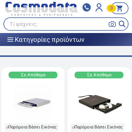
0
Klarna
BOX NOW
Πληρώστε σε 3
24/7 σε όλη την Ελλάδα!
άτοκες δόσεις
Τί ψάχνεις;
Κατηγορίες προϊόντων
|||
Σε Απόθεμα
Σε Απόθεμα
Παρόμοια Βάσει Εικόνας
Παρόμοια Βάσει Εικόνας