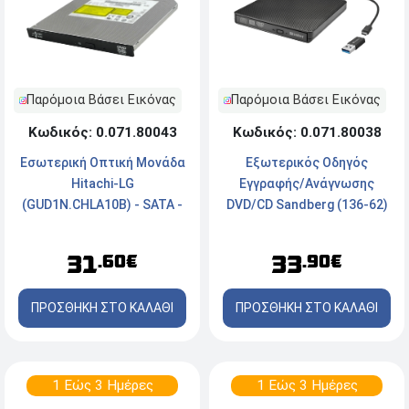
Παρόμοια Βάσει Εικόνας
Παρόμοια Βάσει Εικόνας
Κωδικός: 0.071.80043
Κωδικός: 0.071.80038
Εσωτερική Οπτική Μονάδα
Εξωτερικός Οδηγός
Hitachi-LG
Εγγραφής/Ανάγνωσης
(GUD1N.CHLA10B) - SATA -
DVD/CD Sandberg (136-62)
DVD-RW, CD-RW
- USB Type-C, USB Type-A -
Μαύρο
31
33
.60€
.90€
ΠΡΟΣΘΗΚΗ ΣΤΟ ΚΑΛΑΘΙ
ΠΡΟΣΘΗΚΗ ΣΤΟ ΚΑΛΑΘΙ
1 Εώς 3 Ημέρες
1 Εώς 3 Ημέρες