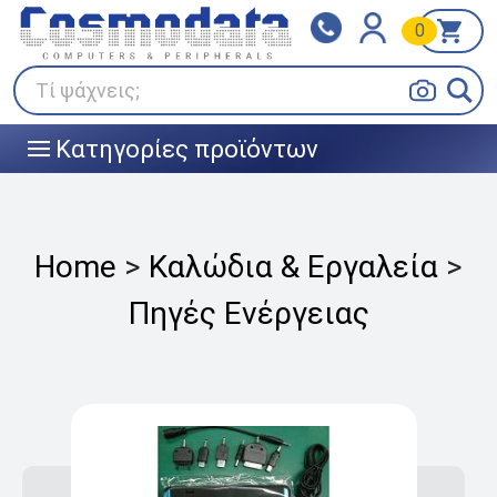
0
Klarna
BOX NOW
Πληρώστε σε 3
24/7 σε όλη την Ελλάδα!
άτοκες δόσεις
Τί ψάχνεις;
Κατηγορίες προϊόντων
|||
Home
>
Καλώδια & Εργαλεία
>
Πηγές Ενέργειας