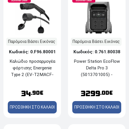
Παρόμοια Βάσει Εικόνας
Παρόμοια Βάσει Εικόνας
Κωδικός: 0.761.80038
Κωδικός: 0.F96.80001
Power Station EcoFlow
Καλώδιο προσαρμογέα
Delta Pro 3
φόρτισης Energenie
(5013701005) -
Τype 2 (EV-T2MACF-
4096Wh
3.7KW-0.5M) - 0.5M,
16A, 3.7KW - Schuko
3299
34
.00€
.90€
ΠΡΟΣΘΗΚΗ ΣΤΟ ΚΑΛΑΘΙ
ΠΡΟΣΘΗΚΗ ΣΤΟ ΚΑΛΑΘΙ