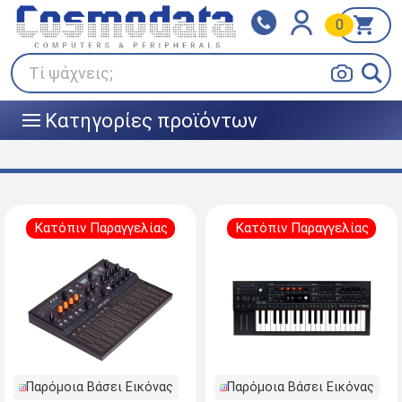
0
Klarna
BOX NOW
Πληρώστε σε 3
24/7 σε όλη την Ελλάδα!
άτοκες δόσεις
Τί ψάχνεις;
Κατηγορίες προϊόντων
|||
Κατόπιν Παραγγελίας
Κατόπιν Παραγγελίας
Παρόμοια Βάσει Εικόνας
Παρόμοια Βάσει Εικόνας