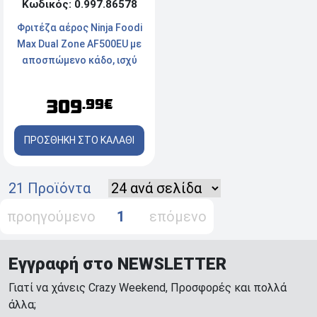
Κωδικός: 0.997.86578
Φριτέζα αέρος Ninja Foodi
Max Dual Zone AF500EU με
αποσπώμενο κάδο, ισχύ
2470W και χωρητικότητα
10.4L
309
.99€
ΠΡΟΣΘΗΚΗ ΣΤΟ ΚΑΛΑΘΙ
21 Προϊόντα
προηγούμενο
1
επόμενο
Εγγραφή στο NEWSLETTER
Γιατί να χάνεις Crazy Weekend, Προσφορές και πολλά
άλλα;