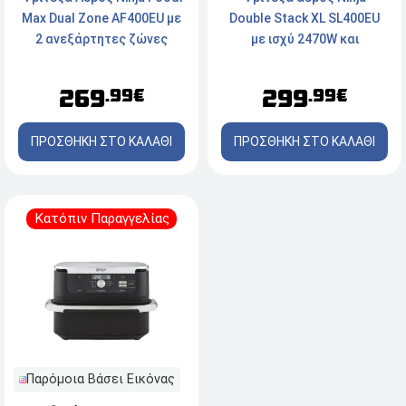
Double Stack XL SL400EU
Max Dual Zone AF400EU με
με ισχύ 2470W και
2 ανεξάρτητες ζώνες
χωρητικότητα 9.5L
μαγειρέματος Mέγιστη
ισχύ 2470W και
299
269
.99€
.99€
χωρητικότητα 9.5L
ΠΡΟΣΘΗΚΗ ΣΤΟ ΚΑΛΑΘΙ
ΠΡΟΣΘΗΚΗ ΣΤΟ ΚΑΛΑΘΙ
Κατόπιν Παραγγελίας
Παρόμοια Βάσει Εικόνας