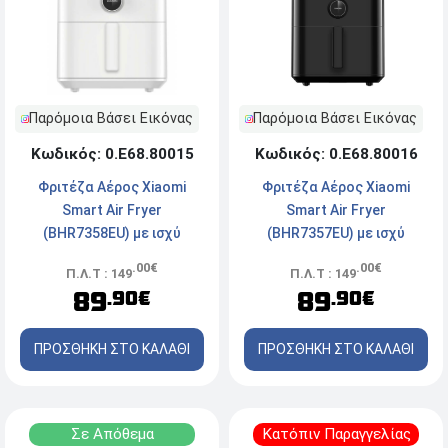
Παρόμοια Βάσει Εικόνας
Παρόμοια Βάσει Εικόνας
Κωδικός: 0.Ε68.80016
Κωδικός: 0.Ε68.80015
Φριτέζα Αέρος Xiaomi
Φριτέζα Αέρος Xiaomi
Smart Air Fryer
Smart Air Fryer
(BHR7357EU) με ισχύ
(BHR7358EU) με ισχύ
1800W, Αποσπώμενο κάδο
1800W, Αποσπώμενο κάδο
.00€
.00€
Π.Λ.Τ : 149
Π.Λ.Τ : 149
και χωρητικότητα 6.5L -
και χωρητικότητα 6.5L -
89
89
.90€
.90€
Μαύρη
Λευκή
ΠΡΟΣΘΗΚΗ ΣΤΟ ΚΑΛΑΘΙ
ΠΡΟΣΘΗΚΗ ΣΤΟ ΚΑΛΑΘΙ
Σε Απόθεμα
Κατόπιν Παραγγελίας