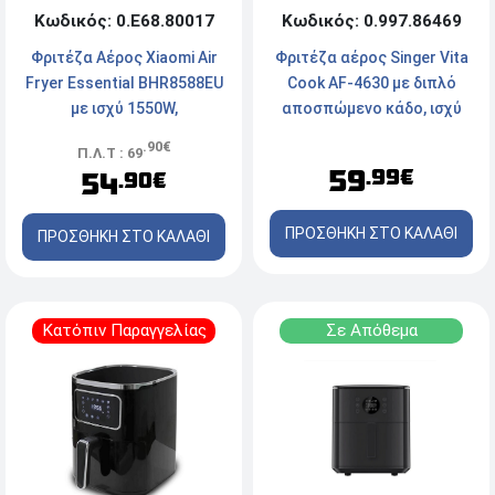
Κωδικός: 0.Ε68.80017
Κωδικός: 0.997.86469
Φριτέζα Αέρος Xiaomi Air
Φριτέζα αέρος Singer Vita
Fryer Essential BHR8588EU
Cook AF-4630 με διπλό
με ισχύ 1550W,
αποσπώμενο κάδο, ισχύ
Αποσπώμενο κάδο,
1700W και χωρητικότητα
.90€
Π.Λ.Τ : 69
τεχνολογία θέρμανσης 360
8.6L
59
.99€
54
.90€
και χωρητικότητα 6L -
Λευκή
ΠΡΟΣΘΗΚΗ ΣΤΟ ΚΑΛΑΘΙ
ΠΡΟΣΘΗΚΗ ΣΤΟ ΚΑΛΑΘΙ
Κατόπιν Παραγγελίας
Σε Απόθεμα