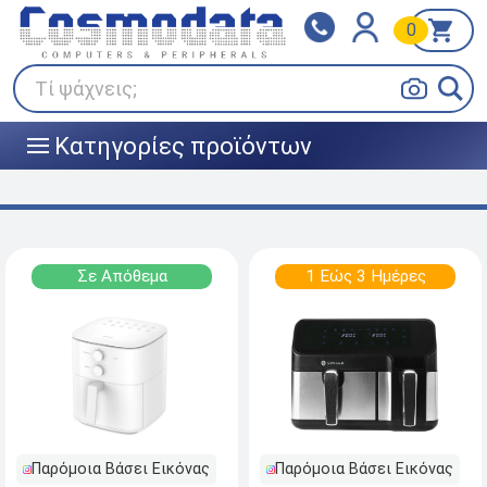
0
Klarna
BOX NOW
Πληρώστε σε 3
24/7 σε όλη την Ελλάδα!
άτοκες δόσεις
Τί ψάχνεις;
Κατηγορίες προϊόντων
|||
Σε Απόθεμα
1 Εώς 3 Ημέρες
Παρόμοια Βάσει Εικόνας
Παρόμοια Βάσει Εικόνας