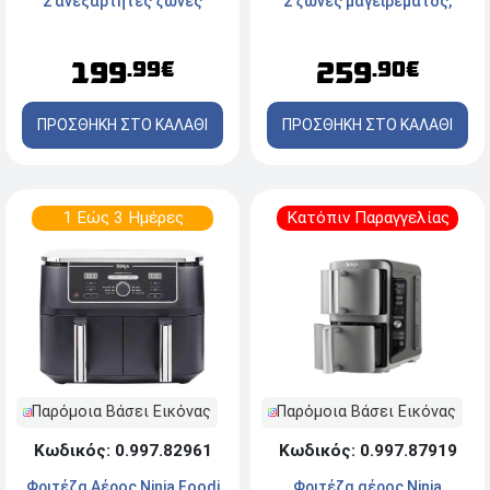
2 ανεξάρτητες ζώνες
2 ζώνες μαγειρέματος,
μαγειρέματος, ισχύ 2400W
θερμόμετρο, ισχύ 2470W
και χωρητικότητα 7.6L
και χωρητικότητα 9.5L
199
259
.99€
.90€
ΠΡΟΣΘΗΚΗ ΣΤΟ ΚΑΛΑΘΙ
ΠΡΟΣΘΗΚΗ ΣΤΟ ΚΑΛΑΘΙ
1 Εώς 3 Ημέρες
Κατόπιν Παραγγελίας
Παρόμοια Βάσει Εικόνας
Παρόμοια Βάσει Εικόνας
Κωδικός: 0.997.87919
Κωδικός: 0.997.82961
Φριτέζα αέρος Ninja
Φριτέζα Αέρος Ninja Foodi