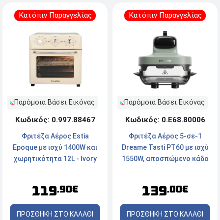
Κατόπιν Παραγγελίας
Κατόπιν Παραγγελίας
Παρόμοια Βάσει Εικόνας
Παρόμοια Βάσει Εικόνας
Κωδικός: 0.997.88467
Κωδικός: 0.Ε68.80006
Φριτέζα Αέρος Estia
Φριτέζα Αέρος 5-σε-1
Epoque με ισχύ 1400W και
Dreame Tasti PT60 με ισχύ
χωρητικότητα 12L - Ivory
1550W, αποσπώμενο κάδο
και τεχνολογία θέρμανσης
360
119
139
.90€
.00€
ΠΡΟΣΘΗΚΗ ΣΤΟ ΚΑΛΑΘΙ
ΠΡΟΣΘΗΚΗ ΣΤΟ ΚΑΛΑΘΙ