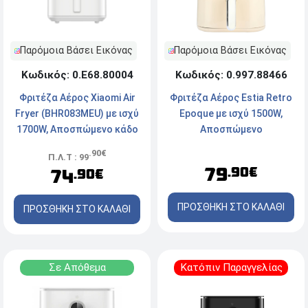
Παρόμοια Βάσει Εικόνας
Παρόμοια Βάσει Εικόνας
Κωδικός: 0.Ε68.80004
Κωδικός: 0.997.88466
Φριτέζα Αέρος Xiaomi Air
Φριτέζα Αέρος Estia Retro
Fryer (BHR083MEU) με ισχύ
Epoque με ισχύ 1500W,
1700W, Αποσπώμενο κάδο
Aποσπώμενο
και χωρητικότητα 6.5L -
Αντικολλητικό κάδο και
.90€
Π.Λ.Τ : 99
Λευκή
χωρητικότητα 5L - Κρεμ
79
.90€
74
.90€
ΠΡΟΣΘΗΚΗ ΣΤΟ ΚΑΛΑΘΙ
ΠΡΟΣΘΗΚΗ ΣΤΟ ΚΑΛΑΘΙ
Σε Απόθεμα
Κατόπιν Παραγγελίας