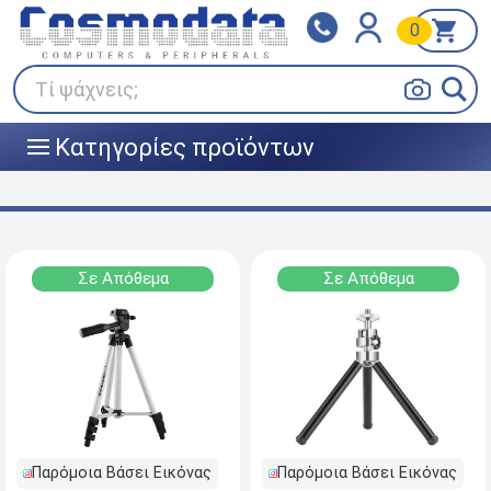
0
Klarna
BOX NOW
Πληρώστε σε 3
24/7 σε όλη την Ελλάδα!
άτοκες δόσεις
Τί ψάχνεις;
Κατηγορίες προϊόντων
|||
Σε Απόθεμα
Σε Απόθεμα
Παρόμοια Βάσει Εικόνας
Παρόμοια Βάσει Εικόνας