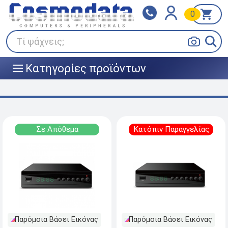
0
Klarna
BOX NOW
Πληρώστε σε 3
24/7 σε όλη την Ελλάδα!
άτοκες δόσεις
Τί ψάχνεις;
Κατηγορίες προϊόντων
|||
Σε Απόθεμα
Κατόπιν Παραγγελίας
Παρόμοια Βάσει Εικόνας
Παρόμοια Βάσει Εικόνας