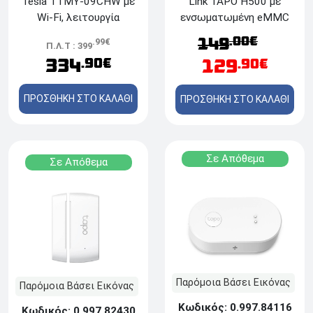
Tesla TTMY-09CHW με
Link TAPO H500 με
Wi-Fi, λειτουργία
ενσωματωμένη eMMC
αφύγρανσης, απόδοση
16GB, Βελτιωμένη
.00€
149
.99€
Π.Λ.Τ : 399
9.000 Btu και
ανίχνευση Al, Wi-Fi,
334
129
.90€
.90€
ενεργειακή κλάση A/A++
Ethernet
ΠΡΟΣΘΗΚΗ ΣΤΟ ΚΑΛΑΘΙ
ΠΡΟΣΘΗΚΗ ΣΤΟ ΚΑΛΑΘΙ
Σε Απόθεμα
Σε Απόθεμα
Παρόμοια Βάσει Εικόνας
Παρόμοια Βάσει Εικόνας
Κωδικός: 0.997.84116
Κωδικός: 0.997.82430