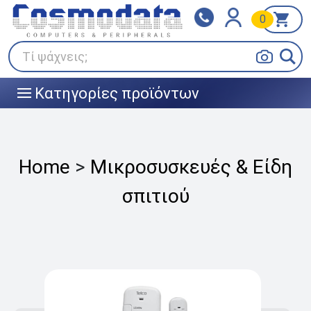
0
Klarna
BOX NOW
Πληρώστε σε 3
24/7 σε όλη την Ελλάδα!
άτοκες δόσεις
Τί ψάχνεις;
Κατηγορίες προϊόντων
|||
Home
>
Μικροσυσκευές & Είδη
σπιτιού