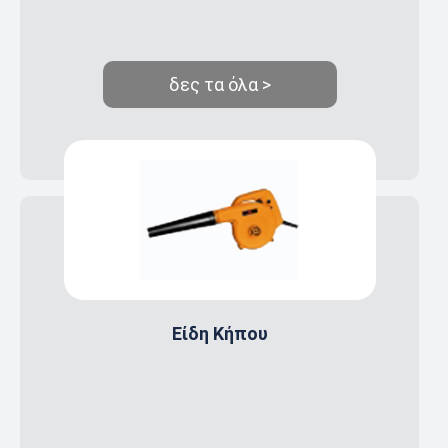
δες τα όλα >
Είδη Κήπου