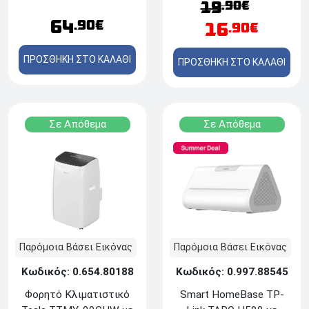
.90€
19
τηλεχειριστήριο, ισχύ
64
.90€
16
.90€
30W και 6 ταχύτητες -
Λευκό
ΠΡΟΣΘΗΚΗ ΣΤΟ ΚΑΛΑΘΙ
ΠΡΟΣΘΗΚΗ ΣΤΟ ΚΑΛΑΘΙ
Σε Απόθεμα
Σε Απόθεμα
Παρόμοια Βάσει Εικόνας
Παρόμοια Βάσει Εικόνας
Κωδικός: 0.654.80188
Κωδικός: 0.997.88545
Φορητό Κλιματιστικό
Smart HomeBase TP-