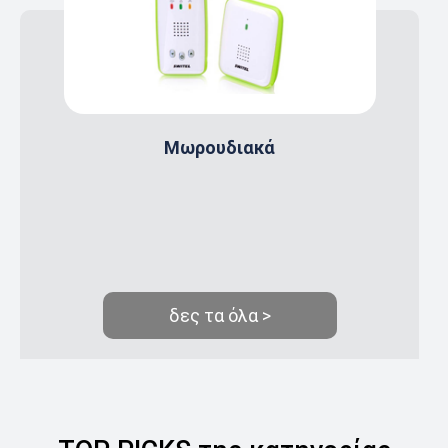
Μωρουδιακά
δες τα όλα >