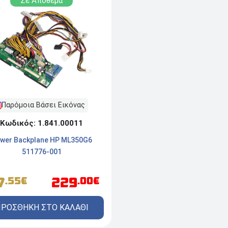
Σε Απόθεμα
Παρόμοια Βάσει Εικόνας
Κωδικός: 1.841.00011
wer Backplane HP ML350G6
511776-001
7
229
.55€
.00€
ΡΟΣΘΗΚΗ ΣΤΟ ΚΑΛΑΘΙ