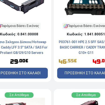
Παρόμοια Βάσει Εικόνας
Παρόμοια Βάσει Εικόνα
Κωδικός: 0.841.00008
Κωδικός: 1.841.80051
σιο Σκληρου Δίσκου/Hotswap
P03761-001 HPE 2.5 SFF SAS
/ Caddy LFF 3.5" SATA / SAS For
BASIC CARRIER / CADDY TRA
Proliant G8/G9/G10 Servers
G10+ G11
29
46
49
.00€
.55€
.
ΡΟΣΘΗΚΗ ΣΤΟ ΚΑΛΑΘΙ
ΠΡΟΣΘΗΚΗ ΣΤΟ ΚΑΛΑ
Σε Απόθεμα
Σε Απόθεμα