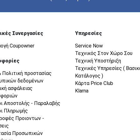
ικές Συνεργασίες
Υπηρεσίες
ογή Coupowner
Service Now
Τεχνικός Στον Χώρο Σου
οφορίες
Τεχνική Υποστήριξη
Τεχνικές Υπηρεσίες ( Βασικ
& Πολιτική προστασίας
Κατάλογος )
ωπικών δεδομένων
Κάρτα Price Club
ική ασφάλειας
Klarna
οφοριών
ι Αποστολής - Παραλαβής
ι Πληρωμής
ροφές Προιοντων -
σεις
τασία Προσωπικών