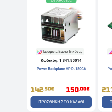
Σε Απόθεμα
Παρόμοια Βάσει Εικόνας
Κωδικός: 1.841.80014
Power Backplane HP DL180G6
Po
142
150
21
.50€
.00€
ΠΡΟΣΘΗΚΗ ΣΤΟ ΚΑΛΑΘΙ
Π