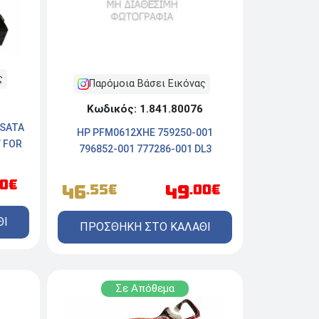
ς
Παρόμοια Βάσει Εικόνας
Κωδικός: 1.841.80076
/SATA
HP PFM0612XHE 759250-001
Y FOR
796852-001 777286-001 DL3
00€
46
49
.55€
.00€
ΘΙ
ΠΡΟΣΘΗΚΗ ΣΤΟ ΚΑΛΑΘΙ
Σε Απόθεμα