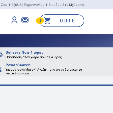
ο Σου
|
Εξέλιξη Παραγγελίας
|
Είσοδος Στο MyCosmo
0.00
€
0
Delivery Now 4 ώρες
Παράδοση στον χώρο σου σε 4 ώρες
PowerSearch
Υπερσύχρονη Μηχανή Αναζήτησης για να βρίσκεις τα
πάντα & γρήγορα.