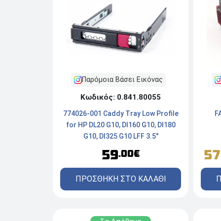
Παρόμοια Βάσει Εικόνας
Κωδικός: 0.841.80055
774026-001 Caddy Tray Low Profile
F
for HP DL20 G10, Dl160 G10, Dl180
G10, Dl325 G10 LFF 3.5"
59
57
.00€
ΠΡΟΣΘΗΚΗ ΣΤΟ ΚΑΛΑΘΙ
Π