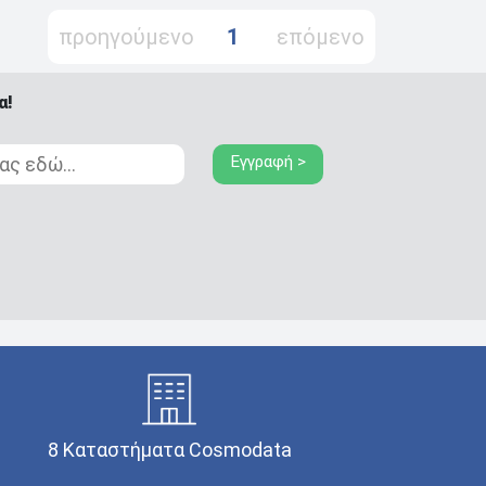
προηγούμενο
1
επόμενο
α!
Εγγραφή >
8 Καταστήματα Cosmodata