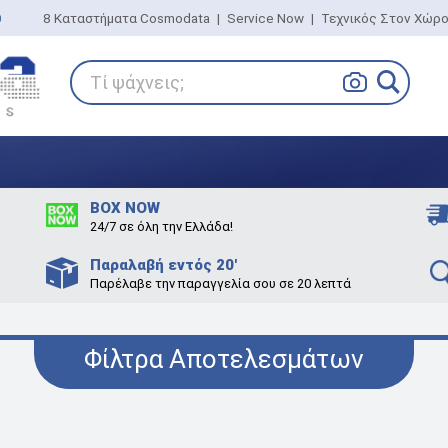
0
8 Καταστήματα Cosmodata
|
Service Now
|
Τεχνικός Στον Χώρ
Τί ψάχνεις;
BOX NOW
24/7 σε όλη την Ελλάδα!
Παραλαβή εντός 20'
Παρέλαβε την παραγγελία σου σε 20 λεπτά
Φίλτρα Αποτελεσμάτων