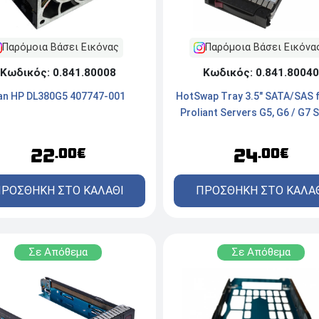
Παρόμοια Βάσει Εικόνας
Παρόμοια Βάσει Εικόνα
Κωδικός: 0.841.80008
Κωδικός: 0.841.80040
an HP DL380G5 407747-001
HotSwap Tray 3.5" SATA/SAS 
Proliant Servers G5, G6 / G7 S
22
24
.00€
.00€
ΡΟΣΘΗΚΗ ΣΤΟ ΚΑΛΑΘΙ
ΠΡΟΣΘΗΚΗ ΣΤΟ ΚΑΛΑ
Σε Απόθεμα
Σε Απόθεμα