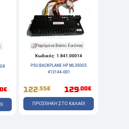
Παρόμοια Βάσει Εικόνας
ς
Κωδικός: 1.841.00014
PSU BACKPLANE HP ML350G5
 G8
413144-001
122
129
.55€
.00€
00€
ΠΡΟΣΘΗΚΗ ΣΤΟ ΚΑΛΑΘΙ
ΘΙ