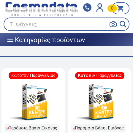
0
Klarna
BOX NOW
Πληρώστε σε 3
24/7 σε όλη την Ελλάδα!
άτοκες δόσεις
Τί ψάχνεις;
Κατηγορίες προϊόντων
|||
Κατόπιν Παραγγελίας
Κατόπιν Παραγγελίας
Παρόμοια Βάσει Εικόνας
Παρόμοια Βάσει Εικόνας