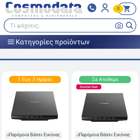
0
Klarna
BOX NOW
Πληρώστε σε 3
24/7 σε όλη την Ελλάδα!
άτοκες δόσεις
Τί ψάχνεις;
Κατηγορίες προϊόντων
|||
1 Εώς 3 Ημέρες
Σε Απόθεμα
Παρόμοια Βάσει Εικόνας
Παρόμοια Βάσει Εικόνας