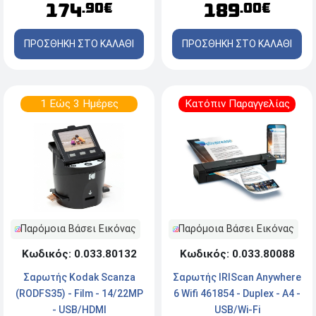
174
189
.90€
.00€
(464665) - Μπλέ
ΠΡΟΣΘΗΚΗ ΣΤΟ ΚΑΛΑΘΙ
ΠΡΟΣΘΗΚΗ ΣΤΟ ΚΑΛΑΘΙ
1 Εώς 3 Ημέρες
Κατόπιν Παραγγελίας
Παρόμοια Βάσει Εικόνας
Παρόμοια Βάσει Εικόνας
Κωδικός: 0.033.80088
Κωδικός: 0.033.80132
Σαρωτής IRIScan Anywhere
Σαρωτής Kodak Scanza
6 Wifi 461854 - Duplex - A4 -
(RODFS35) - Film - 14/22MP
USB/Wi-Fi
- USB/HDMI