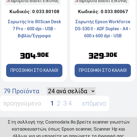
Παρόμοια Βάσει Εικόνας
Παρόμοια Βάσει Εικόνας
Κωδικός: 0.033.80108
Κωδικός: 0.033.80067
Σαρωτής Iris IRIScan Desk
Σαρωτής Epson Workforce
7 Pro - 600 dpi - USB -
DS-530 II - ADF Duplex - Α4 -
Βιβλία/Έγγραφα
600 x 600 dpi - USB
304
329
.90€
.30€
ΠΡΟΣΘΗΚΗ ΣΤΟ ΚΑΛΑΘΙ
ΠΡΟΣΘΗΚΗ ΣΤΟ ΚΑΛΑΘΙ
79 Προϊόντα
προηγούμενο
1
2
3
4
επόμενο
Στη συλλογή της Cosmodata θα βρείτε scanner γνωστών
κατασκευαστών, όπως Epson scanner, Scanner Hp και
άλλων, για να μπορείτε να σαρώνετε τα έγγραφά σας