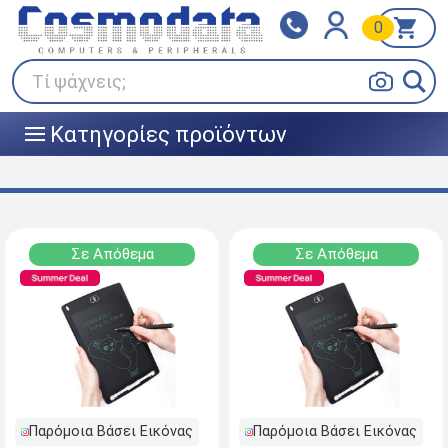
0
Klarna
BOX NOW
Πληρώστε σε 3
24/7 σε όλη την Ελλάδα!
άτοκες δόσεις
Τί ψάχνεις;
Κατηγορίες προϊόντων
|||
Σε Απόθεμα
Σε Απόθεμα
Παρόμοια Βάσει Εικόνας
Παρόμοια Βάσει Εικόνας