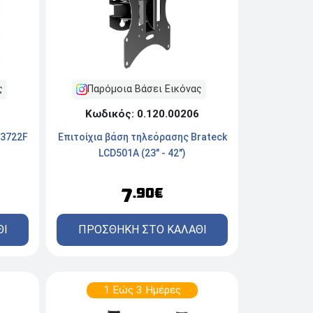
ς
Παρόμοια Βάσει Εικόνας
Κωδικός: 0.120.00206
-3722F
Επιτοίχια βάση τηλεόρασης Brateck
LCD501A (23" - 42")
7
.90€
ΘΙ
ΠΡΟΣΘΗΚΗ ΣΤΟ ΚΑΛΑΘΙ
1 Εώς 3 Ημέρες