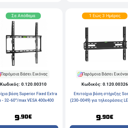
Σε Απόθεμα
1 Εώς 3 Ημέρες
Παρόμοια Βάσει Εικόνας
Παρόμοια Βάσει Εικόνα
Κωδικός: 0.120.00310
Κωδικός: 0.120.00326
ίχια βάση Superior Fixed Extra
Επιτοίχια βάση στήριξης So
m - 32-60''/max VESA 400x400
(230-0049) για τηλεοράσεις L
9
9
.90€
.90€