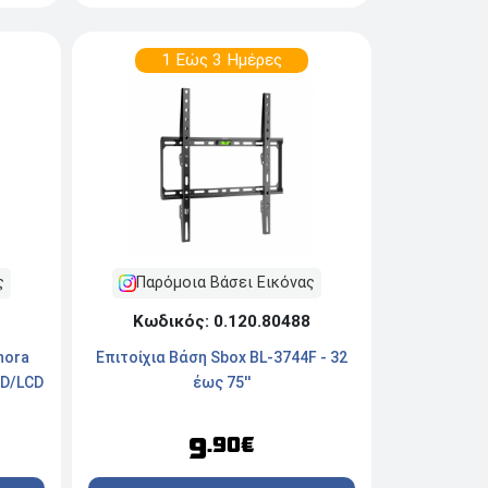
1 Εώς 3 Ημέρες
Παρόμοια Βάσει Εικόνας
ς
Κωδικός: 0.120.80488
Επιτοίχια Βάση Sbox BL-3744F - 32
nora
έως 75''
ED/LCD
9
.90€