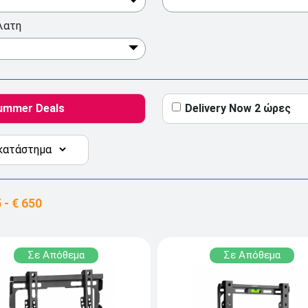
λατη
ummer Deals
Delivery Now 2 ώρες
Σε Απόθεμα
Σε Απόθεμα