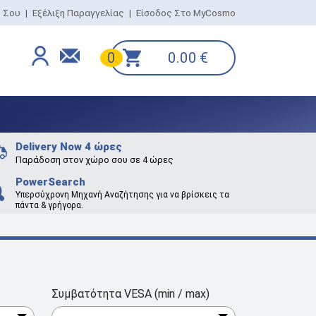
ο Σου
|
Εξέλιξη Παραγγελίας
|
Είσοδος Στο MyCosmo
0.00
€
0
Delivery Now 4 ώρες
Παράδοση στον χώρο σου σε 4 ώρες
PowerSearch
Υπερσύχρονη Μηχανή Αναζήτησης για να βρίσκεις τα
πάντα & γρήγορα.
Συμβατότητα VESA (min / max)