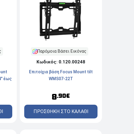
ς
Παρόμοια Βάσει Εικόνας
Κωδικός: 0.120.00248
ount
Επιτοίχια βάση Focus Mount tilt
4" έως
WMS07-22T
8
.90€
ΘΙ
ΠΡΟΣΘΗΚΗ ΣΤΟ ΚΑΛΑΘΙ