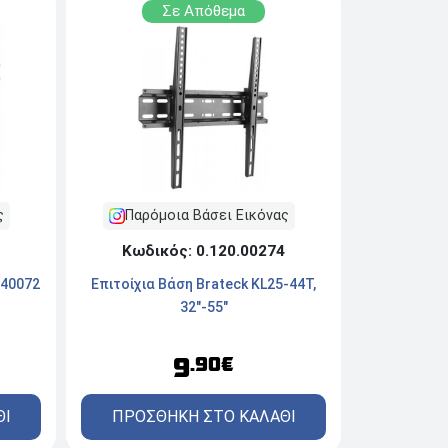
Σε Απόθεμα
Παρόμοια Βάσει Εικόνας
ς
Κωδικός: 0.120.00274
Επιτοίχια Βάση Brateck KL25-44T,
240072
32"-55"
9
.90€
ΠΡΟΣΘΗΚΗ ΣΤΟ ΚΑΛΑΘΙ
ΘΙ