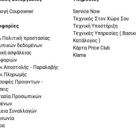
ογή Coupowner
Service Now
Τεχνικός Στον Χώρο Σου
οφορίες
Τεχνική Υποστήριξη
Τεχνικές Υπηρεσίες ( Βασικ
& Πολιτική προστασίας
Κατάλογος )
ωπικών δεδομένων
Κάρτα Price Club
ική ασφάλειας
Klarna
οφοριών
ι Αποστολής - Παραλαβής
ι Πληρωμής
ροφές Προιοντων -
σεις
τασία Προσωπικών
μένων
εια Συναλλαγών
ινωνία
ρα