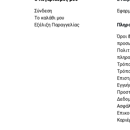
Σύνδεση
Εφαρμ
Το καλάθι μου
Εξέλιξη Παραγγελίας
Πληρ
Όροι 
προσ
Πολιτ
πληρ
Τρόπο
Τρόπο
Επιστ
Εγγυή
Προσ
Δεδο
Ασφάλ
Επικο
Καριέ