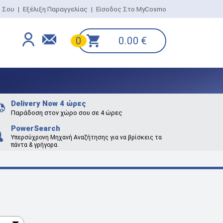
ο Σου
|
Εξέλιξη Παραγγελίας
|
Είσοδος Στο MyCosmo
0.00
€
0
Delivery Now 4 ώρες
Παράδοση στον χώρο σου σε 4 ώρες
PowerSearch
Υπερσύχρονη Μηχανή Αναζήτησης για να βρίσκεις τα
πάντα & γρήγορα.