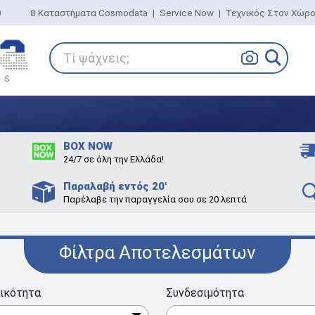
0
8 Καταστήματα Cosmodata
|
Service Now
|
Τεχνικός Στον Χώρ
Τί ψάχνεις;
BOX NOW
24/7 σε όλη την Ελλάδα!
Παραλαβή εντός 20'
Παρέλαβε την παραγγελία σου σε 20 λεπτά
Φίλτρα Αποτελεσμάτων
ικότητα
Συνδεσιμότητα