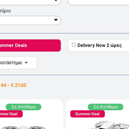
τήριο
ummer Deals
Delivery Now 2 ώρες
Σε Απόθεμα
Σε Απόθεμα