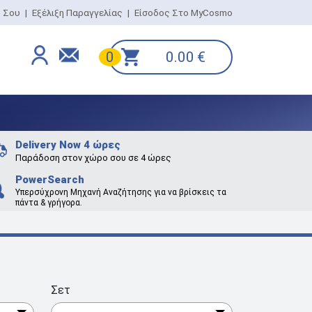
ο Σου
|
Εξέλιξη Παραγγελίας
|
Είσοδος Στο MyCosmo
0.00
€
0
Delivery Now 4 ώρες
Παράδοση στον χώρο σου σε 4 ώρες
PowerSearch
Υπερσύχρονη Μηχανή Αναζήτησης για να βρίσκεις τα
πάντα & γρήγορα.
Σετ