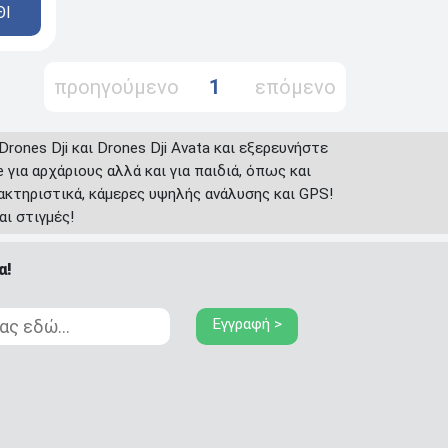
ΘΙ
προηγούμενο
1
επόμενο
rones Dji και Drones Dji Avata και εξερευνήστε
 για αρχάριους αλλά και για παιδιά, όπως και
ρακτηριστικά, κάμερες υψηλής ανάλυσης και GPS!
αι στιγμές!
α!
Εγγραφή >