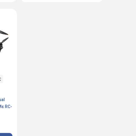
ς
ual
Με RC-