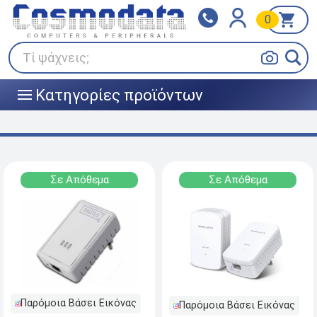
0
Klarna
BOX NOW
Πληρώστε σε 3
24/7 σε όλη την Ελλάδα!
άτοκες δόσεις
Τί ψάχνεις;
Κατηγορίες προϊόντων
|||
Σε Απόθεμα
Σε Απόθεμα
Παρόμοια Βάσει Εικόνας
Παρόμοια Βάσει Εικόνας