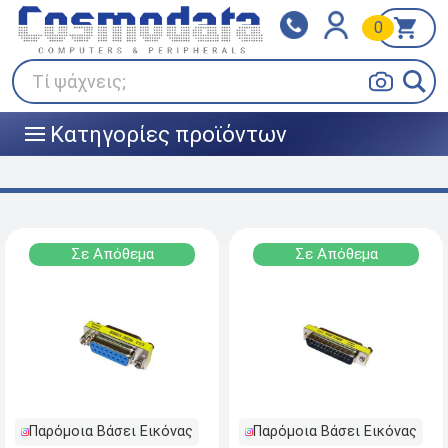
0
Klarna
BOX NOW
Πληρώστε σε 3
24/7 σε όλη την Ελλάδα!
άτοκες δόσεις
Τί ψάχνεις;
Κατηγορίες προϊόντων
|||
Σε Απόθεμα
Σε Απόθεμα
Παρόμοια Βάσει Εικόνας
Παρόμοια Βάσει Εικόνας