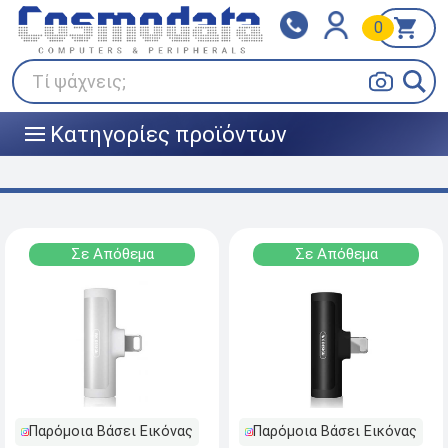
0
Klarna
BOX NOW
Πληρώστε σε 3
24/7 σε όλη την Ελλάδα!
άτοκες δόσεις
Τί ψάχνεις;
Κατηγορίες προϊόντων
|||
Σε Απόθεμα
Σε Απόθεμα
Παρόμοια Βάσει Εικόνας
Παρόμοια Βάσει Εικόνας