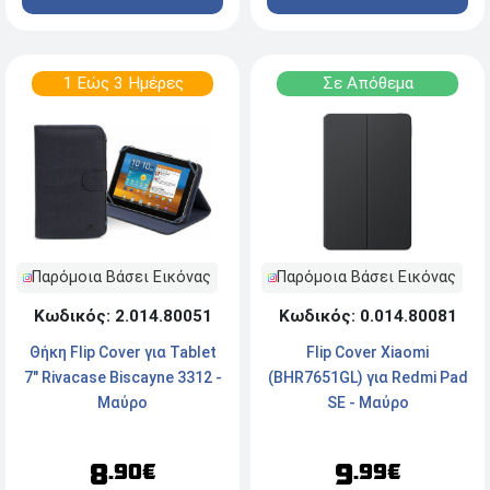
1 Εώς 3 Ημέρες
Σε Απόθεμα
Παρόμοια Βάσει Εικόνας
Παρόμοια Βάσει Εικόνας
Κωδικός: 2.014.80051
Κωδικός: 0.014.80081
Θήκη Flip Cover για Tablet
Flip Cover Xiaomi
7" Rivacase Biscayne 3312 -
(BHR7651GL) για Redmi Pad
Μαύρο
SE - Μαύρο
8
9
.90€
.99€