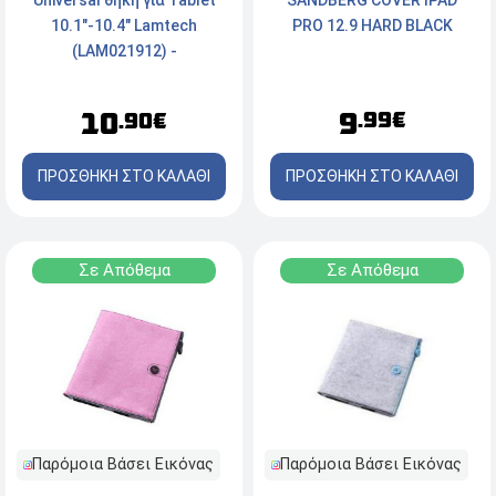
SANDBERG COVER IPAD
Universal θήκη για Tablet
PRO 12.9 HARD BLACK
10.1"-10.4" Lamtech
(LAM021912) -
Πληκτρολόγιο GR - 3x USB
tips - Black
9
10
.99€
.90€
ΠΡΟΣΘΗΚΗ ΣΤΟ ΚΑΛΑΘΙ
ΠΡΟΣΘΗΚΗ ΣΤΟ ΚΑΛΑΘΙ
Σε Απόθεμα
Σε Απόθεμα
Παρόμοια Βάσει Εικόνας
Παρόμοια Βάσει Εικόνας