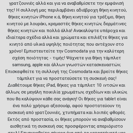
γρατζουνιές αλλά και για να αναβαθμίσετε την εμφάνισή
της! Η συλλογή μας περιλαμβάνει αδιάβροχη θήκη κινητού,
θήκες κινητών iPhone κ.ά, θήκη κινητού για τρέξιμο, θήκη
κινητού με λουράκι, κρεμαστές θήκες κινητών, δερμάτινες
θήκες κινητών και πολλά άλλα! Ανακαλύψτε υπέροχα και
ιδιαίτερα σχέδια αλλά και χρώματα και επιλέξτε θήκες για
κινητό από υλικά υψηλής ποιότητας που αντέχουν στο
χρόνο! Εμπιστευτείτε την Cosmodata για την καλύτερη
σχέση ποιότητας - τιμής! Ψάχνετε για θήκη τάμπλετ
samsung, apple και άλλων γνωστών κατασκευαστών;
Επισκεφθείτε τη συλλογή της Cosmodata και βρείτε θήκες
τάμπλετ για να προστατεύσετε τη συσκευή σας!
Διαθέτουμε θήκες iPad, θήκες για τάμπλετ 10 ιντσών και
άλλων, σε μεγάλη ποικιλία χρωμάτων, σχεδίων και υλικών,
που θα καλύψουν κάθε σας ανάγκη! Οι θήκες για tablet είναι
ένα πολύ χρήσιμο αξεσουάρ, αφού προστατεύουν τη
συσκευή από γρατζουνιές, χτυπήματα και λοιπές φθορές.
Εκτός από προστασία, οι θήκες μπορούν να αναβαθμίσουν
αισθητικά τη συσκευή σας προσφέροντας απεριόριστο
στυλ! Επισκεφθείτε σήμερα ένα από τα καταστήματά μας