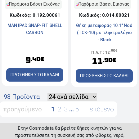
Παρόμοια Βάσει Εικόνας
Παρόμοια Βάσει Εικόνας
Κωδικός: 0.192.00061
Κωδικός: 0.014.80021
MAN IPAD SNAP-FIT SHELL
Θήκη μεταφοράς 10.1" Nod
CARBON
(TCK-10) με πληκτρολόγιο
- Black
.90€
Π.Λ.Τ : 12
9
.40€
11
.90€
ΠΡΟΣΘΗΚΗ ΣΤΟ ΚΑΛΑΘΙ
ΠΡΟΣΘΗΚΗ ΣΤΟ ΚΑΛΑΘΙ
98 Προϊόντα
προηγούμενο
1
2
3
…
5
επόμενο
Στην Cosmodata θα βρείτε θήκες κινητών για να
προστατεύσετε τη συσκευή σας από φθορές, νερό,