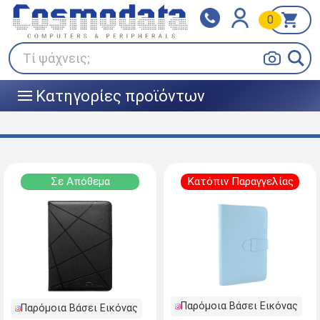
0
Klarna
BOX NOW
Πληρώστε σε 3
24/7 σε όλη την Ελλάδα!
άτοκες δόσεις
Τί ψάχνεις;
Κατηγορίες προϊόντων
|||
Σε Απόθεμα
Κατόπιν Παραγγελίας
Παρόμοια Βάσει Εικόνας
Παρόμοια Βάσει Εικόνας