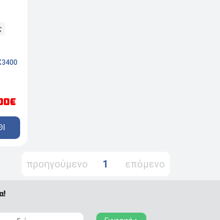
ς
X3400
.00€
ΘΙ
προηγούμενο
1
επόμενο
α!