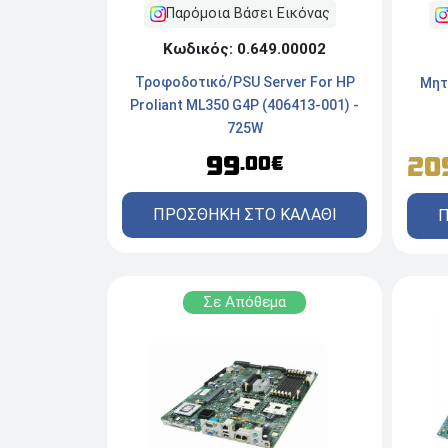
Παρόμοια Βάσει Εικόνας
Κωδικός: 0.649.00002
Τροφοδοτικό/PSU Server For HP
Μητ
Proliant ML350 G4P (406413-001) -
725W
99
20
.00€
ΠΡΟΣΘΗΚΗ ΣΤΟ ΚΑΛΑΘΙ
Π
Σε Απόθεμα