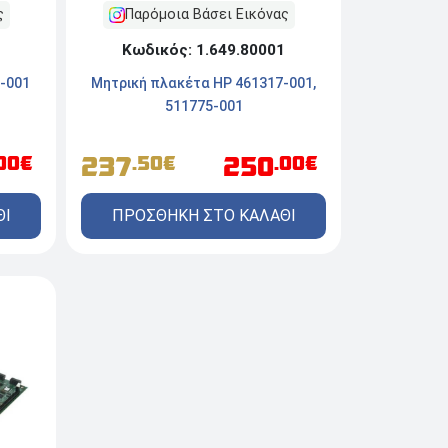
ς
Παρόμοια Βάσει Εικόνας
Κωδικός: 1.649.80001
-001
Μητρική πλακέτα HP 461317-001,
511775-001
237
250
.00€
.50€
.00€
ΘΙ
ΠΡΟΣΘΗΚΗ ΣΤΟ ΚΑΛΑΘΙ