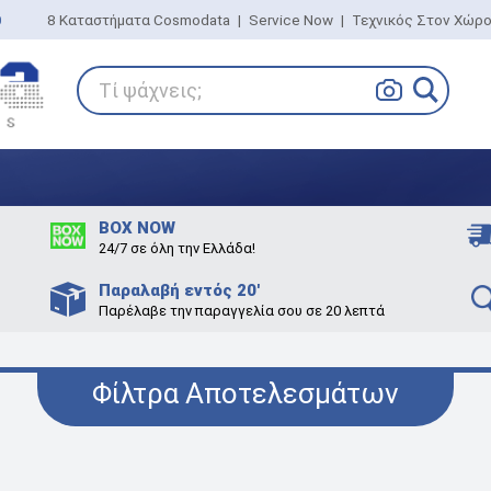
0
8 Καταστήματα Cosmodata
|
Service Now
|
Τεχνικός Στον Χώρ
Τί ψάχνεις;
BOX NOW
24/7 σε όλη την Ελλάδα!
Παραλαβή εντός 20'
Παρέλαβε την παραγγελία σου σε 20 λεπτά
Φίλτρα Αποτελεσμάτων