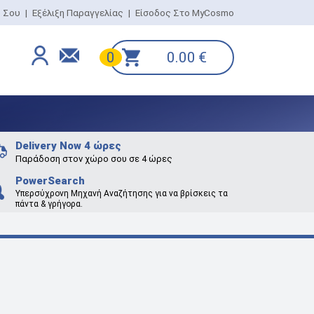
ο Σου
|
Εξέλιξη Παραγγελίας
|
Είσοδος Στο MyCosmo
0.00
€
0
Delivery Now 4 ώρες
Παράδοση στον χώρο σου σε 4 ώρες
PowerSearch
Υπερσύχρονη Μηχανή Αναζήτησης για να βρίσκεις τα
πάντα & γρήγορα.