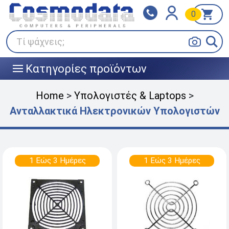
0
Klarna
BOX NOW
Πληρώστε σε 3
24/7 σε όλη την Ελλάδα!
άτοκες δόσεις
Τί ψάχνεις;
Κατηγορίες προϊόντων
|||
Home
>
Υπολογιστές & Laptops
>
Ανταλλακτικά Ηλεκτρονικών Υπολογιστών
1 Εώς 3 Ημέρες
1 Εώς 3 Ημέρες