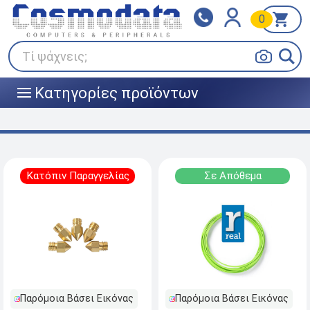
0
Klarna
BOX NOW
Πληρώστε σε 3
24/7 σε όλη την Ελλάδα!
άτοκες δόσεις
Τί ψάχνεις;
Κατηγορίες προϊόντων
|||
Κατόπιν Παραγγελίας
Σε Απόθεμα
Παρόμοια Βάσει Εικόνας
Παρόμοια Βάσει Εικόνας