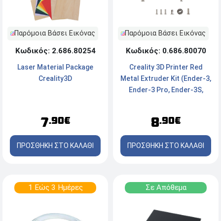
Παρόμοια Βάσει Εικόνας
Παρόμοια Βάσει Εικόνας
Κωδικός: 2.686.80254
Κωδικός: 0.686.80070
Laser Material Package
Creality 3D Printer Red
Creality3D
Metal Extruder Kit (Ender-3,
Ender-3 Pro, Ender-3S,
Ender-3 V2, Ender-3 Max,
CR-10, CR-10S) -
7
8
.90€
.90€
4001020011
ΠΡΟΣΘΗΚΗ ΣΤΟ ΚΑΛΑΘΙ
ΠΡΟΣΘΗΚΗ ΣΤΟ ΚΑΛΑΘΙ
1 Εώς 3 Ημέρες
Σε Απόθεμα