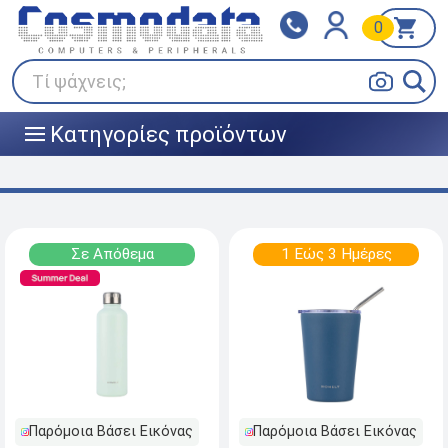
0
Klarna
BOX NOW
Πληρώστε σε 3
24/7 σε όλη την Ελλάδα!
άτοκες δόσεις
Τί ψάχνεις;
Κατηγορίες προϊόντων
|||
Σε Απόθεμα
1 Εώς 3 Ημέρες
Παρόμοια Βάσει Εικόνας
Παρόμοια Βάσει Εικόνας