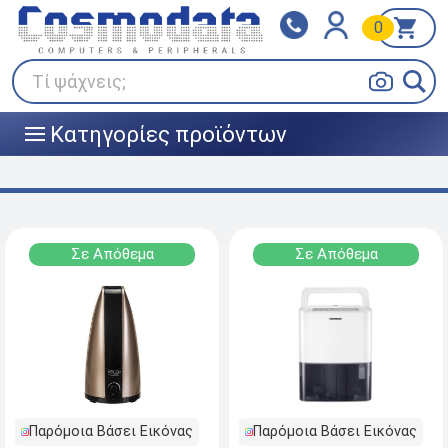
0
Klarna
BOX NOW
Πληρώστε σε 3
24/7 σε όλη την Ελλάδα!
άτοκες δόσεις
Τί ψάχνεις;
Κατηγορίες προϊόντων
|||
Σε Απόθεμα
Σε Απόθεμα
Παρόμοια Βάσει Εικόνας
Παρόμοια Βάσει Εικόνας