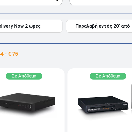
elivery Now 2 ώρες
Παραλαβή εντός 20' από
Σε Απόθεμα
Σε Απόθεμα