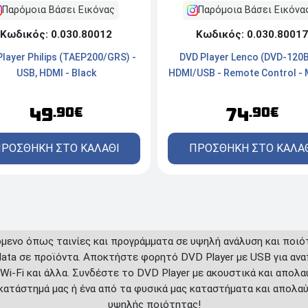
Παρόμοια Βάσει Εικόνα
Παρόμοια Βάσει Εικόνας
Κωδικός: 0.030.80017
Κωδικός: 0.030.80012
DVD Player Lenco (DVD-120B
layer Philips (TAEP200/GRS) -
HDMI/USB - Remote Control -
USB, HDMI - Black
74
49
.90€
.90€
ΠΡΟΣΘΗΚΗ ΣΤΟ ΚΑΛΑ
ΡΟΣΘΗΚΗ ΣΤΟ ΚΑΛΑΘΙ
ενο όπως ταινίες και προγράμματα σε υψηλή ανάλυση και ποιότ
data σε προϊόντα. Αποκτήστε φορητό DVD Player με USB για α
ε Wi-Fi και άλλα. Συνδέστε το DVD Player με ακουστικά και απο
 κατάστημά μας ή ένα από τα φυσικά μας καταστήματα και απολα
υψηλής ποιότητας!