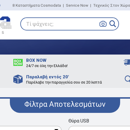
0
8 Καταστήματα Cosmodata
|
Service Now
|
Τεχνικός Στον Χώρ
Τί ψάχνεις;
BOX NOW
24/7 σε όλη την Ελλάδα!
Παραλαβή εντός 20'
Παρέλαβε την παραγγελία σου σε 20 λεπτά
Φίλτρα Αποτελεσμάτων
Θύρα USB