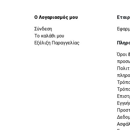
Ο Λογαριασμός μου
Εταιρ
Σύνδεση
Εφαρμ
Το καλάθι μου
Εξέλιξη Παραγγελίας
Πληρ
Όροι 
προσ
Πολιτ
πληρ
Τρόπο
Τρόπο
Επιστ
Εγγυή
Προσ
Δεδο
Ασφάλ