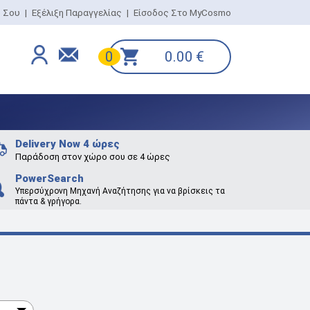
ο Σου
|
Εξέλιξη Παραγγελίας
|
Είσοδος Στο MyCosmo
0.00
€
0
Delivery Now 4 ώρες
Παράδοση στον χώρο σου σε 4 ώρες
PowerSearch
Υπερσύχρονη Μηχανή Αναζήτησης για να βρίσκεις τα
πάντα & γρήγορα.