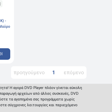
ς
K) -
 Μαύρο
ΘΙ
προηγούμενο
1
επόμενο
ητα! Η αγορά DVD Player πλέον γίνεται εύκολη
ναπαραγωγή αρχείων από άλλες συσκευές, DVD
λαύστε τα αγαπημένα σας προγράμματα χωρίς
ύστε σύγχρονες λειτουργίες και περιεχόμενο