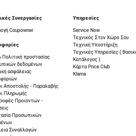
ικές Συνεργασίες
Υπηρεσίες
ογή Coupowner
Service Now
Τεχνικός Στον Χώρο Σου
οφορίες
Τεχνική Υποστήριξη
Τεχνικές Υπηρεσίες ( Βασικ
& Πολιτική προστασίας
Κατάλογος )
ωπικών δεδομένων
Κάρτα Price Club
ική ασφάλειας
Klarna
οφοριών
ι Αποστολής - Παραλαβής
ι Πληρωμής
ροφές Προιοντων -
σεις
τασία Προσωπικών
μένων
εια Συναλλαγών