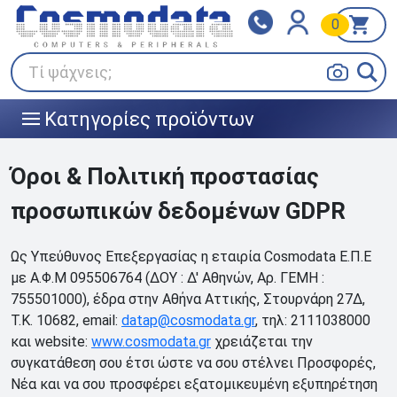
0
Klarna
BOX NOW
Πληρώστε σε 3
24/7 σε όλη την Ελλάδα!
άτοκες δόσεις
Τί ψάχνεις;
Κατηγορίες προϊόντων
|||
Όροι & Πολιτική προστασίας
προσωπικών δεδομένων GDPR
Ως Υπεύθυνος Επεξεργασίας η εταιρία Cosmodata Ε.Π.Ε
με Α.Φ.Μ 095506764 (ΔΟΥ : Δ' Αθηνών, Αρ. ΓΕΜΗ :
755501000), έδρα στην Αθήνα Αττικής, Στουρνάρη 27Δ,
Τ.Κ. 10682, email:
datap@cosmodata.gr
, τηλ: 2111038000
και website:
www.cosmodata.gr
χρειάζεται την
συγκατάθεση σου έτσι ώστε να σου στέλνει Προσφορές,
Νέα και να σου προσφέρει εξατομικευμένη εξυπηρέτηση