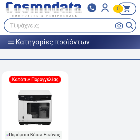
0
Klarna
BOX NOW
Πληρώστε σε 3
24/7 σε όλη την Ελλάδα!
άτοκες δόσεις
Τί ψάχνεις;
Κατηγορίες προϊόντων
|||
Κατόπιν Παραγγελίας
Παρόμοια Βάσει Εικόνας