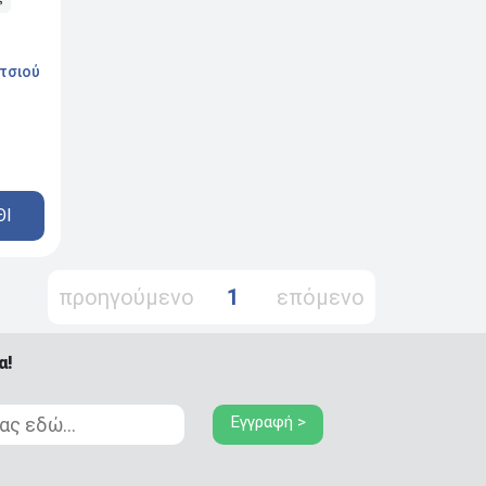
τσιού
ΘΙ
προηγούμενο
1
επόμενο
α!
Εγγραφή >