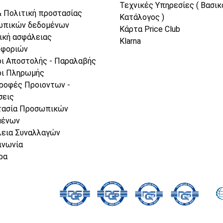
Τεχνικές Υπηρεσίες ( Βασικ
& Πολιτική προστασίας
Κατάλογος )
ωπικών δεδομένων
Κάρτα Price Club
ική ασφάλειας
Klarna
οφοριών
ι Αποστολής - Παραλαβής
ι Πληρωμής
ροφές Προιοντων -
σεις
τασία Προσωπικών
μένων
εια Συναλλαγών
ινωνία
ρα