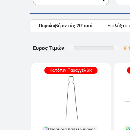
Παραλαβή εντός 20' από
Ευρος Τιμών
Κατόπιν Παραγγελίας
Παρόμοια Βάσει Εικόνας