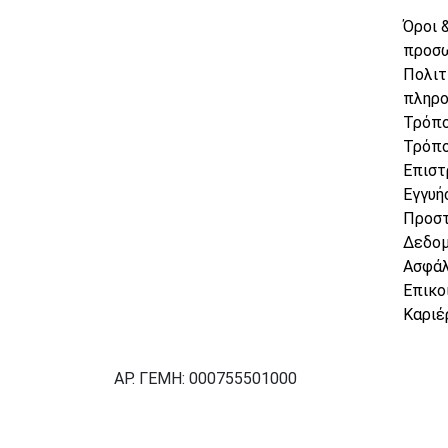
Όροι 
προσ
Πολιτ
πληρ
Τρόπο
Τρόπο
Επιστ
Εγγυή
Προσ
Δεδο
Ασφάλ
Επικο
Καριέ
ΑΡ. ΓΕΜΗ: 000755501000