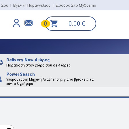
ο Σου
|
Εξέλιξη Παραγγελίας
|
Είσοδος Στο MyCosmo
0.00
€
0
Delivery Now 4 ώρες
Παράδοση στον χώρο σου σε 4 ώρες
PowerSearch
Υπερσύχρονη Μηχανή Αναζήτησης για να βρίσκεις τα
πάντα & γρήγορα.