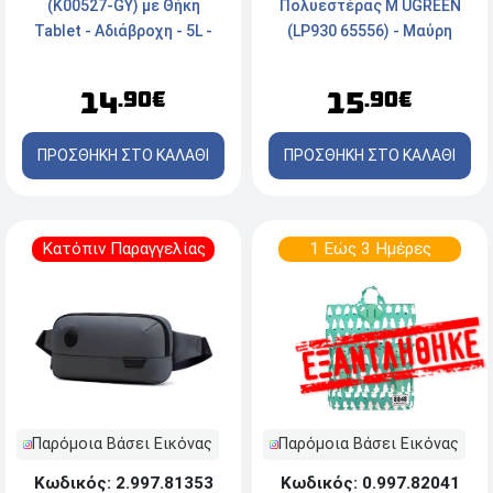
Πολυεστέρας M UGREEN
(K00527-GY) με Θήκη
(LP930 65556) - Μαύρη
Tablet - Αδιάβροχη - 5L -
Γκρι
15
14
.90€
.90€
ΠΡΟΣΘΗΚΗ ΣΤΟ ΚΑΛΑΘΙ
ΠΡΟΣΘΗΚΗ ΣΤΟ ΚΑΛΑΘΙ
Κατόπιν Παραγγελίας
1 Εώς 3 Ημέρες
Παρόμοια Βάσει Εικόνας
Παρόμοια Βάσει Εικόνας
Κωδικός: 2.997.81353
Κωδικός: 0.997.82041