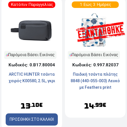
Κατόπιν Παραγγελίας
1 Εώς 3 Ημέρες
Παρόμοια Βάσει Εικόνας
Παρόμοια Βάσει Εικόνας
Κωδικός: 0.Β17.80004
Κωδικός: 0.997.82037
ARCTIC HUNTER τσάντα
Παιδική τσάντα πλάτης
χειρός K00580, 2.5L, γκρι
8848 (440-055-003) Λευκό
με Feathers print
13
14
.10€
.99€
ΠΡΟΣΘΗΚΗ ΣΤΟ ΚΑΛΑΘΙ