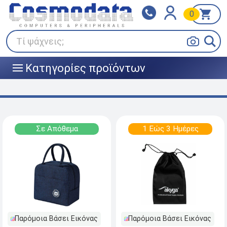
0
Klarna
BOX NOW
Πληρώστε σε 3
24/7 σε όλη την Ελλάδα!
άτοκες δόσεις
Τί ψάχνεις;
Κατηγορίες προϊόντων
|||
Σε Απόθεμα
1 Εώς 3 Ημέρες
Παρόμοια Βάσει Εικόνας
Παρόμοια Βάσει Εικόνας