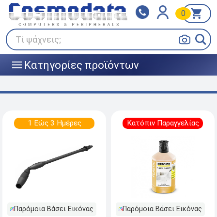
0
Klarna
BOX NOW
Πληρώστε σε 3
24/7 σε όλη την Ελλάδα!
άτοκες δόσεις
Τί ψάχνεις;
Κατηγορίες προϊόντων
|||
1 Εώς 3 Ημέρες
Κατόπιν Παραγγελίας
Παρόμοια Βάσει Εικόνας
Παρόμοια Βάσει Εικόνας