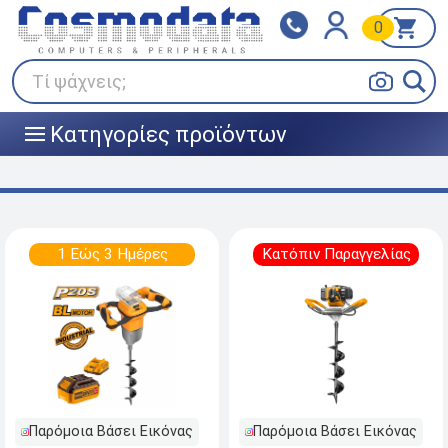
0
Klarna
BOX NOW
Πληρώστε σε 3
24/7 σε όλη την Ελλάδα!
άτοκες δόσεις
Τί ψάχνεις;
Κατηγορίες προϊόντων
|||
1 Εώς 3 Ημέρες
Κατόπιν Παραγγελίας
Παρόμοια Βάσει Εικόνας
Παρόμοια Βάσει Εικόνας