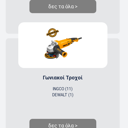
δες τα όλα >
Γωνιακοί Τροχοί
INGCO (11)
DEWALT (1)
δες τα όλα >