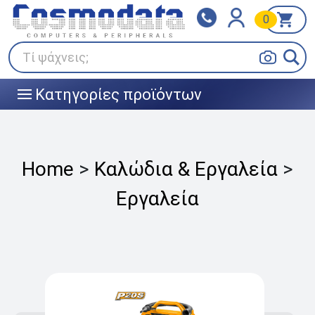
0
Klarna
BOX NOW
Πληρώστε σε 3
24/7 σε όλη την Ελλάδα!
άτοκες δόσεις
Τί ψάχνεις;
Κατηγορίες προϊόντων
|||
Home
>
Καλώδια & Εργαλεία
>
Εργαλεία