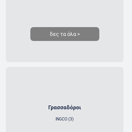
δες τα όλα >
Γρασσαδόροι
INGCO (3)