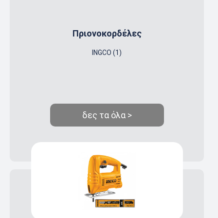
Πριονοκορδέλες
INGCO (1)
δες τα όλα >