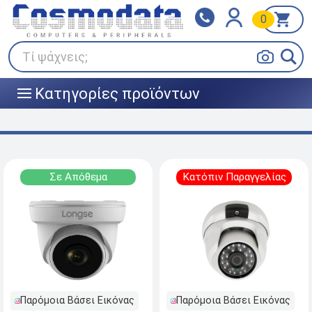
0
Klarna
BOX NOW
Πληρώστε σε 3
24/7 σε όλη την Ελλάδα!
άτοκες δόσεις
Τί ψάχνεις;
Κατηγορίες προϊόντων
|||
Σε Απόθεμα
Κατόπιν Παραγγελίας
Παρόμοια Βάσει Εικόνας
Παρόμοια Βάσει Εικόνας