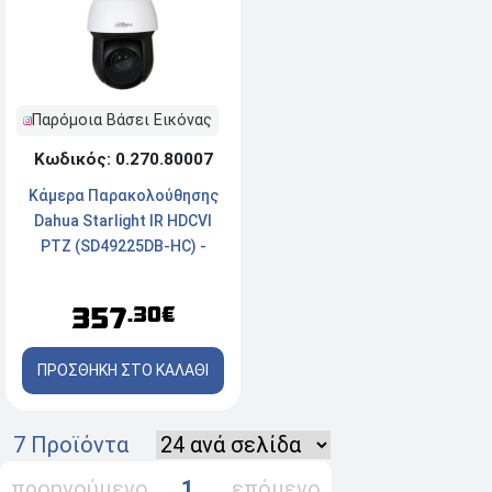
Παρόμοια Βάσει Εικόνας
Κωδικός: 0.270.80007
Κάμερα Παρακολούθησης
Dahua Starlight IR HDCVI
PTZ (SD49225DB-HC) -
Ανάλυση Full HD 2MP - 25x
Οπτικό Zoom - Αδιάβροχη,
357
.30€
Νυχτερινή Λήψη,
Εξωτερική τοποθέτηση
ΠΡΟΣΘΗΚΗ ΣΤΟ ΚΑΛΑΘΙ
7 Προϊόντα
προηγούμενο
1
επόμενο