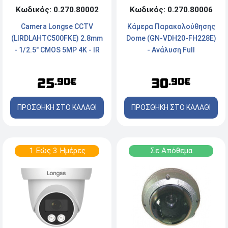
Κωδικός: 0.270.80006
Κωδικός: 0.270.80002
Κάμερα Παρακολούθησης
Camera Longse CCTV
Dome (GN-VDH20-FH228E)
(LIRDLAHTC500FKE) 2.8mm
- Ανάλυση Full
- 1/2.5" CMOS 5MP 4K - IR
HD(1920x1080) - 2MP CMOS
LED 20m
- IP65 - White
30
25
.90€
.90€
ΠΡΟΣΘΗΚΗ ΣΤΟ ΚΑΛΑΘΙ
ΠΡΟΣΘΗΚΗ ΣΤΟ ΚΑΛΑΘΙ
1 Εώς 3 Ημέρες
Σε Απόθεμα