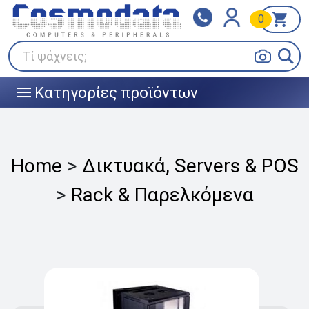
0
Klarna
BOX NOW
Πληρώστε σε 3
24/7 σε όλη την Ελλάδα!
άτοκες δόσεις
Τί ψάχνεις;
Κατηγορίες προϊόντων
|||
Home
>
Δικτυακά, Servers & POS
>
Rack & Παρελκόμενα