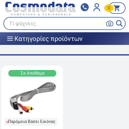
0
Klarna
BOX NOW
Πληρώστε σε 3
24/7 σε όλη την Ελλάδα!
άτοκες δόσεις
Τί ψάχνεις;
Κατηγορίες προϊόντων
|||
Σε Απόθεμα
Παρόμοια Βάσει Εικόνας