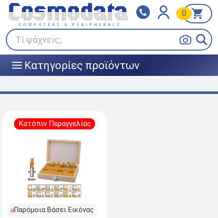
0
Klarna
BOX NOW
Πληρώστε σε 3
24/7 σε όλη την Ελλάδα!
άτοκες δόσεις
Τί ψάχνεις;
Κατηγορίες προϊόντων
|||
Κατόπιν Παραγγελίας
Παρόμοια Βάσει Εικόνας