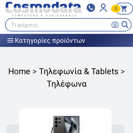
0
Klarna
BOX NOW
Πληρώστε σε 3
24/7 σε όλη την Ελλάδα!
άτοκες δόσεις
Τί ψάχνεις;
Κατηγορίες προϊόντων
|||
Home
>
Τηλεφωνία & Tablets
>
Τηλέφωνα