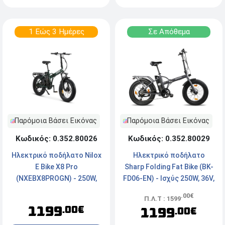
1 Εώς 3 Ημέρες
Σε Απόθεμα
Παρόμοια Βάσει Εικόνας
Παρόμοια Βάσει Εικόνας
Κωδικός: 0.352.80026
Κωδικός: 0.352.80029
Ηλεκτρικό ποδήλατο Νilox
Ηλεκτρικό ποδήλατο
E Bike Χ8 Pro
Sharp Folding Fat Bike (BK-
(NXEBX8PROGN) - 250W,
FD06-EN) - Ισχύς 250W, 36V,
36V, Μέγιστη ταχύτητα:
Μέγιστη ταχύτητα 25km/h
.00€
Π.Λ.Τ : 1599
25km/h
- Navy Grey
1199
.00€
1199
.00€