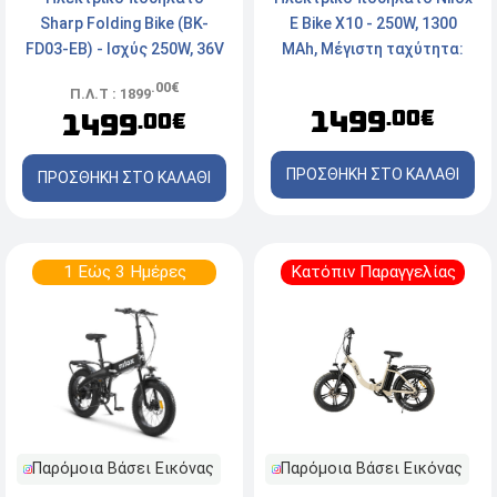
Sharp Folding Bike (BK-
E Bike Χ10 - 250W, 1300
FD03-EB) - Ισχύς 250W, 36V
MAh, Μέγιστη ταχύτητα:
- Μέγιστη ταχύτητα
25km/h
.00€
Π.Λ.Τ : 1899
25km/h - Μαύρο
1499
.00€
1499
.00€
ΠΡΟΣΘΗΚΗ ΣΤΟ ΚΑΛΑΘΙ
ΠΡΟΣΘΗΚΗ ΣΤΟ ΚΑΛΑΘΙ
1 Εώς 3 Ημέρες
Κατόπιν Παραγγελίας
Παρόμοια Βάσει Εικόνας
Παρόμοια Βάσει Εικόνας