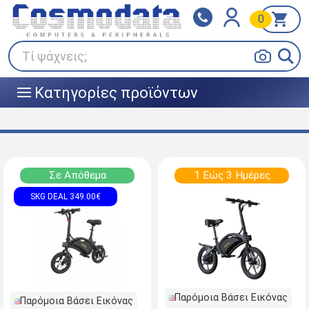
0
Klarna
BOX NOW
Πληρώστε σε 3
24/7 σε όλη την Ελλάδα!
άτοκες δόσεις
Τί ψάχνεις;
Κατηγορίες προϊόντων
|||
Σε Απόθεμα
1 Εώς 3 Ημέρες
SKG DEAL 349.00€
Παρόμοια Βάσει Εικόνας
Παρόμοια Βάσει Εικόνας