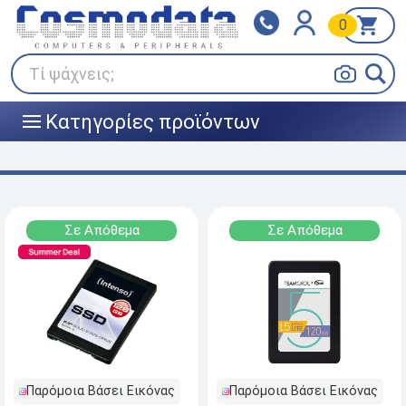
0
Klarna
BOX NOW
Πληρώστε σε 3
24/7 σε όλη την Ελλάδα!
άτοκες δόσεις
Τί ψάχνεις;
Κατηγορίες προϊόντων
|||
Σε Απόθεμα
Σε Απόθεμα
Παρόμοια Βάσει Εικόνας
Παρόμοια Βάσει Εικόνας