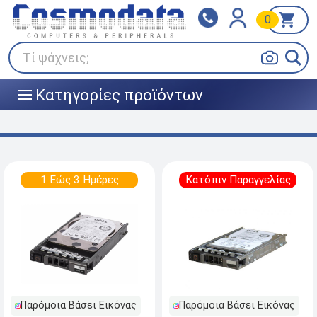
0
Klarna
BOX NOW
Πληρώστε σε 3
24/7 σε όλη την Ελλάδα!
άτοκες δόσεις
Τί ψάχνεις;
Κατηγορίες προϊόντων
|||
1 Εώς 3 Ημέρες
Κατόπιν Παραγγελίας
Παρόμοια Βάσει Εικόνας
Παρόμοια Βάσει Εικόνας