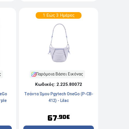
1 Εώς 3 Ημέρες
ς
Παρόμοια Βάσει Εικόνας
Κωδικός: 2.225.80072
neGo
Τσάντα Ώμου Pgytech OneGo (P-CB-
rple
412) - Lilac
67
.90€