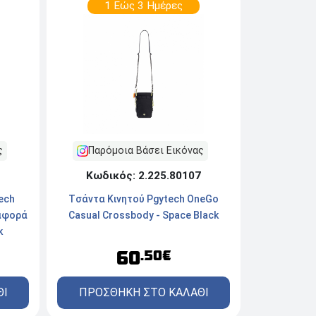
1 Εώς 3 Ημέρες
ς
Παρόμοια Βάσει Εικόνας
Κωδικός: 2.225.80107
ech
Tσάντα Κινητού Pgytech OneGo
ταφορά
Casual Crossbody - Space Black
k
60
.50€
ΘΙ
ΠΡΟΣΘΗΚΗ ΣΤΟ ΚΑΛΑΘΙ