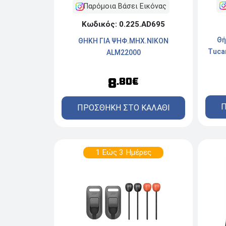
Παρόμοια Βάσει Εικόνας
Κωδικός: 0.225.AD695
Θή
ΘΗΚΗ ΓΙΑ ΨΗΦ.ΜΗΧ.ΝΙΚΟΝ
Tuca
ALM22000
8
.80€
Π
ΠΡΟΣΘΗΚΗ ΣΤΟ ΚΑΛΑΘΙ
1 Εώς 3 Ημέρες