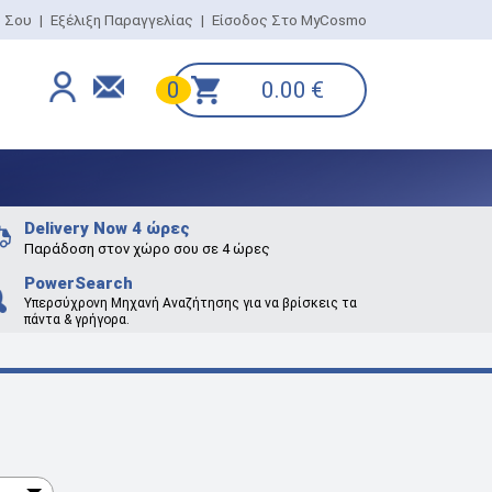
ο Σου
|
Εξέλιξη Παραγγελίας
|
Είσοδος Στο MyCosmo
0.00
€
0
Delivery Now 4 ώρες
Παράδοση στον χώρο σου σε 4 ώρες
PowerSearch
Υπερσύχρονη Μηχανή Αναζήτησης για να βρίσκεις τα
πάντα & γρήγορα.