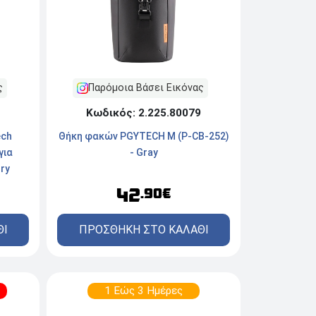
ς
Παρόμοια Βάσει Εικόνας
Κωδικός: 2.225.80079
ech
Θήκη φακών PGYTECH M (P-CB-252)
για
- Gray
ry
42
.90€
ΘΙ
ΠΡΟΣΘΗΚΗ ΣΤΟ ΚΑΛΑΘΙ
1 Εώς 3 Ημέρες