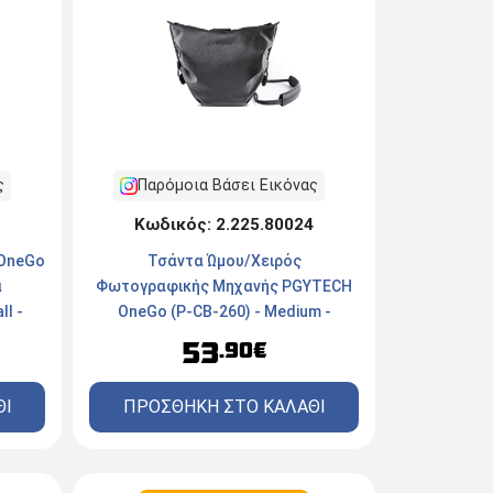
ς
Παρόμοια Βάσει Εικόνας
Κωδικός: 2.225.80024
 OneGo
Τσάντα Ώμου/Χειρός
α
Φωτογραφικής Μηχανής PGYTECH
l -
OneGo (P-CB-260) - Medium -
Midnight
53
.90€
ΘΙ
ΠΡΟΣΘΗΚΗ ΣΤΟ ΚΑΛΑΘΙ