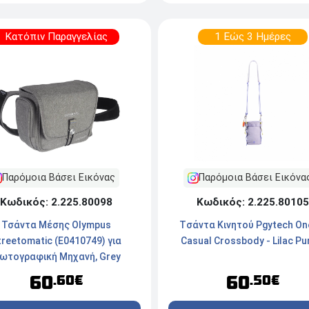
Κατόπιν Παραγγελίας
1 Εώς 3 Ημέρες
Παρόμοια Βάσει Εικόνας
Παρόμοια Βάσει Εικόνα
Κωδικός: 2.225.80098
Κωδικός: 2.225.80105
Τσάντα Μέσης Olympus
Tσάντα Κινητού Pgytech O
treetomatic (E0410749) για
Casual Crossbody - Lilac Pu
ωτογραφική Μηχανή, Grey
60
60
.60€
.50€