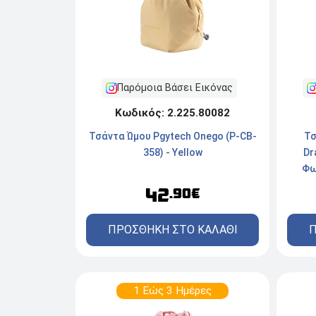
Παρόμοια Βάσει Εικόνας
Κωδικός: 2.225.80082
Τσάντα Ώμου Pgytech Onego (P-CB-
Τσ
358) - Yellow
Dr
Φω
42
.90€
ΠΡΟΣΘΗΚΗ ΣΤΟ ΚΑΛΑΘΙ
Π
1 Εώς 3 Ημέρες