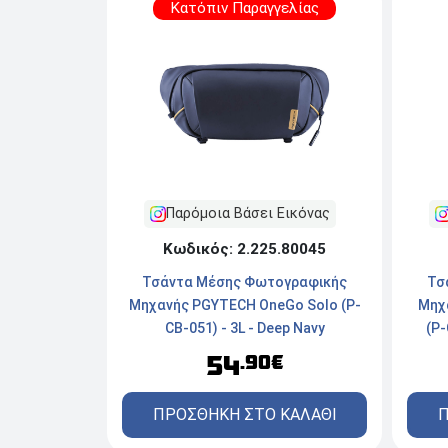
Κατόπιν Παραγγελίας
Παρόμοια Βάσει Εικόνας
Κωδικός: 2.225.80045
Τσάντα Μέσης Φωτογραφικής
Τσ
Μηχανής PGYTECH OneGo Solo (P-
Μηχ
CB-051) - 3L - Deep Navy
(P-
54
.90€
ΠΡΟΣΘΗΚΗ ΣΤΟ ΚΑΛΑΘΙ
Π