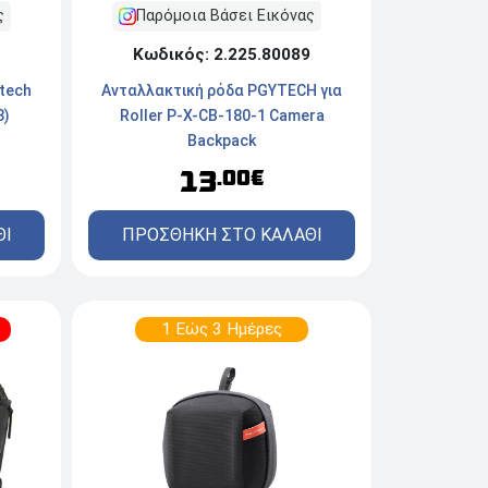
Παρόμοια Βάσει Εικόνας
ς
Κωδικός: 2.225.80089
Aνταλλακτική ρόδα PGYTECH για
tech
Roller P-X-CB-180-1 Camera
8)
Backpack
13
.00€
ΠΡΟΣΘΗΚΗ ΣΤΟ ΚΑΛΑΘΙ
ΘΙ
1 Εώς 3 Ημέρες