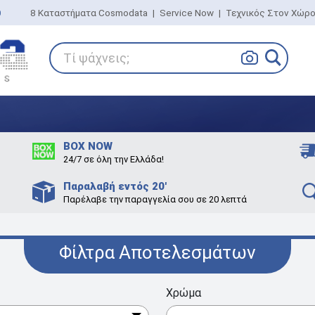
0
8 Καταστήματα Cosmodata
|
Service Now
|
Τεχνικός Στον Χώρ
Τί ψάχνεις;
BOX NOW
24/7 σε όλη την Ελλάδα!
Παραλαβή εντός 20'
Παρέλαβε την παραγγελία σου σε 20 λεπτά
Φίλτρα Αποτελεσμάτων
Χρώμα