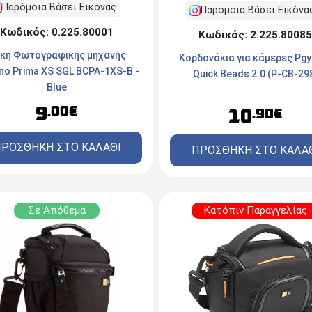
Παρόμοια Βάσει Εικόνας
Παρόμοια Βάσει Εικόνα
Κωδικός: 0.225.80001
Κωδικός: 2.225.80085
κη Φωτογραφικής μηχανής
Κορδονάκια για κάμερες Pgy
no Prima XS SGL BCPA-1XS-B -
Quick Beads 2.0 (P-CB-29
Blue
9
.00€
10
.90€
ΡΟΣΘΗΚΗ ΣΤΟ ΚΑΛΑΘΙ
ΠΡΟΣΘΗΚΗ ΣΤΟ ΚΑΛΑ
Σε Απόθεμα
Κατόπιν Παραγγελίας