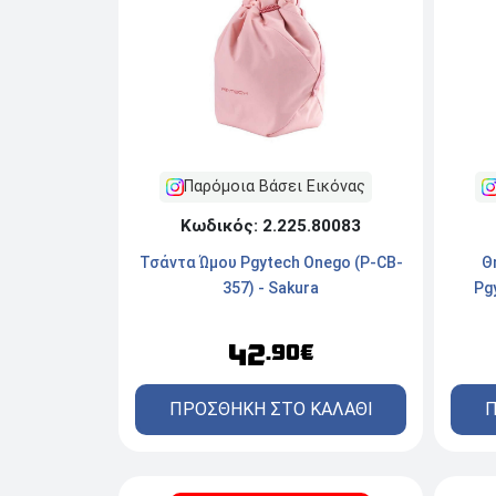
Παρόμοια Βάσει Εικόνας
Κωδικός: 2.225.80083
Τσάντα Ώμου Pgytech Onego (P-CB-
Θ
357) - Sakura
Pg
42
.90€
ΠΡΟΣΘΗΚΗ ΣΤΟ ΚΑΛΑΘΙ
Π