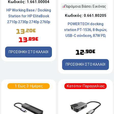
Κωδικός: 1.661.00004
Παρόμοια Βάσει Εικόνας
HP Working Base / Docking
Κωδικός: 0.661.80205
Station for HP EliteBook
2710p 2730p 2740p 2760p
POWERTECH docking
Series
13
station PT-1536, 8 θυρών,
.20€
USB-C σύνδεση, 87W PD,
13
.89€
100Mbps, γκρι
12
.90€
ΠΡΟΣΘΗΚΗ ΣΤΟ ΚΑΛΑΘΙ
ΠΡΟΣΘΗΚΗ ΣΤΟ ΚΑΛΑΘΙ
1 Εώς 3 Ημέρες
Κατόπιν Παραγγελίας