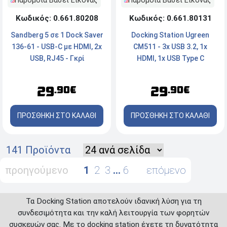
Παρόμοια Βάσει Εικόνας
Παρόμοια Βάσει Εικόνας
Κωδικός: 0.661.80208
Κωδικός: 0.661.80131
Sandberg 5 σε 1 Dock Saver
Docking Station Ugreen
136-61 - USB-C με HDMI, 2x
CM511 - 3x USB 3.2, 1x
USB, RJ45 - Γκρί
HDMI, 1x USB Type C
29
29
.90€
.90€
ΠΡΟΣΘΗΚΗ ΣΤΟ ΚΑΛΑΘΙ
ΠΡΟΣΘΗΚΗ ΣΤΟ ΚΑΛΑΘΙ
141 Προϊόντα
προηγούμενο
1
2
3
…
6
επόμενο
Τα Docking Station αποτελούν ιδανική λύση για τη
συνδεσιμότητα και την καλή λειτουργία των φορητών
συσκευών σας. Με το docking station έχετε τη δυνατότητα