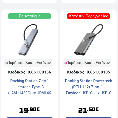
Σε Απόθεμα
Κατόπιν Παραγγελίας
Παρόμοια Βάσει Εικόνας
Παρόμοια Βάσει Εικόνας
Κωδικός: 0.661.80156
Κωδικός: 0.661.80185
Docking Station 7 σε 1
Docking Station Powertech
Lamtech Type-C
(PTH-112) 7-σε-1 -
(LAM114338) με HDMI 4K
Σύνδεση USB-C - 1x USB-C
PD, Γκρι
PD, 2x USB 3.0, 1x HDMI 4K,
1x RJ45, 1x SD, 1x micro SD
19
21
.90€
.50€
- Γκρι