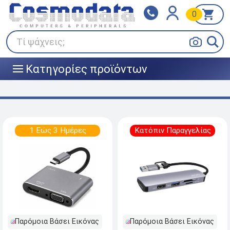
0
Klarna
BOX NOW
Πληρώστε σε 3
24/7 σε όλη την Ελλάδα!
άτοκες δόσεις
Τί ψάχνεις;
Κατηγορίες προϊόντων
|||
1 Εώς 3 Ημέρες
Κατόπιν Παραγγελίας
Παρόμοια Βάσει Εικόνας
Παρόμοια Βάσει Εικόνας