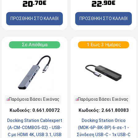
22
20
.90€
.70€
2 Οθονών - Μαύρο
ΠΡΟΣΘΗΚΗ ΣΤΟ ΚΑΛΑΘΙ
ΠΡΟΣΘΗΚΗ ΣΤΟ ΚΑΛΑΘΙ
Σε Απόθεμα
1 Εώς 3 Ημέρες
Παρόμοια Βάσει Εικόνας
Παρόμοια Βάσει Εικόνας
Κωδικός: 2.661.80083
Κωδικός: 0.661.00072
Docking Station Orico
Docking Station Cablexpert
(MDK-6P-BK-BP) 6-σε-1 -
(A-CM-COMBO5-02) - USB-
Σύνδεση USB-C - 1x USB-C
C με HDMI 4K, USB 3.1, USB