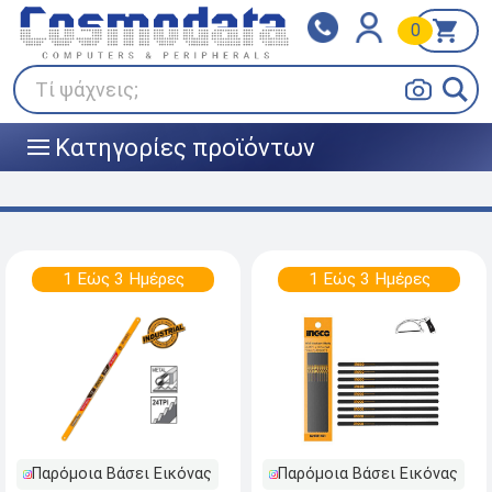
0
Klarna
BOX NOW
Πληρώστε σε 3
24/7 σε όλη την Ελλάδα!
άτοκες δόσεις
Τί ψάχνεις;
Κατηγορίες προϊόντων
|||
1 Εώς 3 Ημέρες
1 Εώς 3 Ημέρες
Παρόμοια Βάσει Εικόνας
Παρόμοια Βάσει Εικόνας