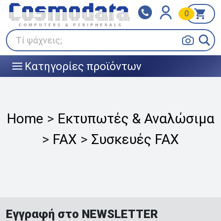
0
Klarna
BOX NOW
Πληρώστε σε 3
24/7 σε όλη την Ελλάδα!
άτοκες δόσεις
Τί ψάχνεις;
Κατηγορίες προϊόντων
|||
Home
>
Εκτυπωτές & Αναλώσιμα
>
FAX
>
Συσκευές FAX
Εγγραφή στο NEWSLETTER