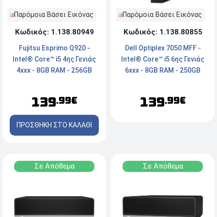
Παρόμοια Βάσει Εικόνας
Παρόμοια Βάσει Εικόνας
Κωδικός: 1.138.80949
Κωδικός: 1.138.80855
Fujitsu Esprimo Q920 -
Dell Optiplex 7050 MFF -
Intel® Core™ i5 4ης Γενιάς
Intel® Core™ i5 6ης Γενιάς
4xxx - 8GB RAM - 256GB
6xxx - 8GB RAM - 250GB
SDD - DVI, DP - Windows 10
NVMe SSD - HDMI, Type-C,
Pro
LAN - Windows 11 Pro
139
139
.99€
.99€
ΠΡΟΣΘΗΚΗ ΣΤΟ ΚΑΛΑΘΙ
Σε Απόθεμα
Σε Απόθεμα