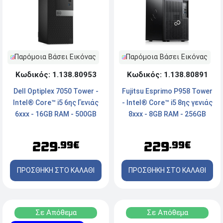
Παρόμοια Βάσει Εικόνας
Παρόμοια Βάσει Εικόνας
Κωδικός: 1.138.80953
Κωδικός: 1.138.80891
Dell Optiplex 7050 Tower -
Fujitsu Esprimo P958 Tower
Intel® Core™ i5 6ης Γενιάς
- Intel® Core™ i5 8ης γενιάς
6xxx - 16GB RAM - 500GB
8xxx - 8GB RAM - 256GB
SSD - HDMI, 2x DisplayPort,
NVMe SSD - 2x Displayport,
Serial - Windows 11 Pro
DVI-D, Type-C - Windows 11
229
229
.99€
.99€
Pro
ΠΡΟΣΘΗΚΗ ΣΤΟ ΚΑΛΑΘΙ
ΠΡΟΣΘΗΚΗ ΣΤΟ ΚΑΛΑΘΙ
Σε Απόθεμα
Σε Απόθεμα