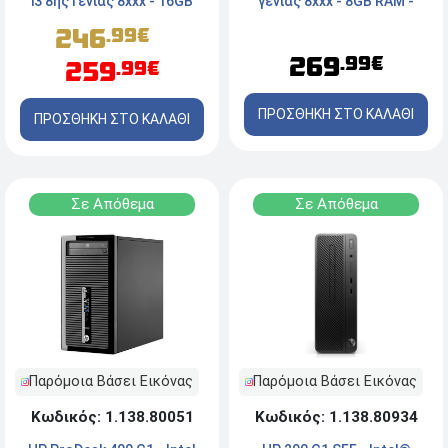
γενιάς 8xxx - 8GB RAM -
i3 8ης Γενιάς 8xxx - 16GB
240GB SSD - 2x DisplayPort,
RAM - 250GB SSD - 2x
246
.99€
VGA, Type-C - FreeDOS
DisplayPort, VGA, Type-C -
269
.99€
259
.99€
DVD - Windows 11 Pro
ΠΡΟΣΘΗΚΗ ΣΤΟ ΚΑΛΑΘΙ
ΠΡΟΣΘΗΚΗ ΣΤΟ ΚΑΛΑΘΙ
Σε Απόθεμα
Σε Απόθεμα
Παρόμοια Βάσει Εικόνας
Παρόμοια Βάσει Εικόνας
Κωδικός: 1.138.80934
Κωδικός: 1.138.80051