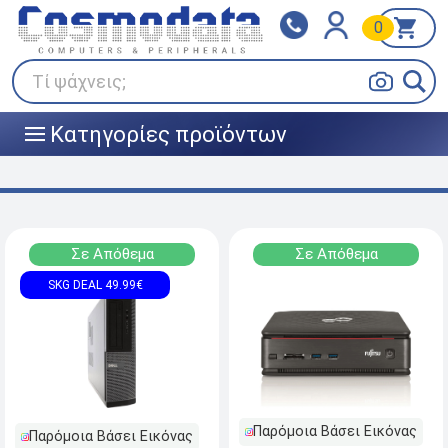
0
Klarna
BOX NOW
Πληρώστε σε 3
24/7 σε όλη την Ελλάδα!
άτοκες δόσεις
Τί ψάχνεις;
Κατηγορίες προϊόντων
|||
Σε Απόθεμα
Σε Απόθεμα
SKG DEAL 49.99€
Παρόμοια Βάσει Εικόνας
Παρόμοια Βάσει Εικόνας