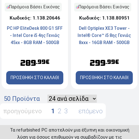
Παρόμοια Βάσει Εικόνας
Παρόμοια Βάσει Εικόνας
Κωδικός: 1.138.20646
Κωδικός: 1.138.80951
PC HP EliteDesk 800 G1 SFF
Dell Optiplex ΧΕ3 Tower -
- Intel Core i5 4ης Γενιάς
Intel® Core™ i5 8ης Γενιάς
45xx - 8GB RAM - 500GB
8xxx - 16GB RAM - 500GB
HDD - DVD - Windows 10 Pro
NVMe SSD - 2x DisplayPort,
Serial, LAN - Windows 11
289
299
.99€
.99€
Pro
ΠΡΟΣΘΗΚΗ ΣΤΟ ΚΑΛΑΘΙ
ΠΡΟΣΘΗΚΗ ΣΤΟ ΚΑΛΑΘΙ
50 Προϊόντα
προηγούμενο
1
2
3
επόμενο
Τα refurbished PC αποτελούν μια έξυπνη και οικονομική
λύση για όσους επιθυμούν να συμβαδίζουν με τις