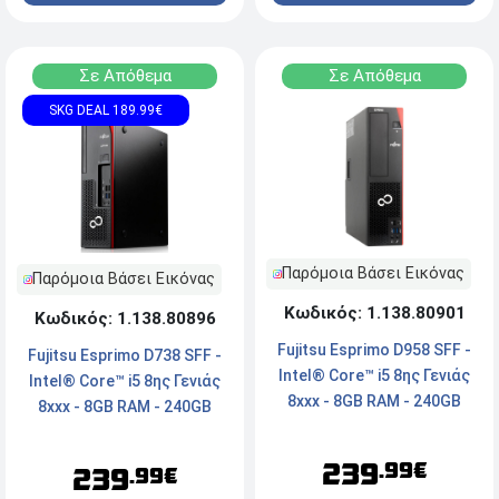
Σε Απόθεμα
Σε Απόθεμα
SKG DEAL 189.99€
Παρόμοια Βάσει Εικόνας
Παρόμοια Βάσει Εικόνας
Κωδικός: 1.138.80901
Κωδικός: 1.138.80896
Fujitsu Esprimo D958 SFF -
Fujitsu Esprimo D738 SFF -
Intel® Core™ i5 8ης Γενιάς
Intel® Core™ i5 8ης Γενιάς
8xxx - 8GB RAM - 240GB
8xxx - 8GB RAM - 240GB
SSD - VGA, 2x DisplayPort,
SSD - 2x DisplayPort, DVI,
DVI, Τype-C - Windows 11
Type-C - Windows 11 Pro
239
.99€
239
.99€
Pro