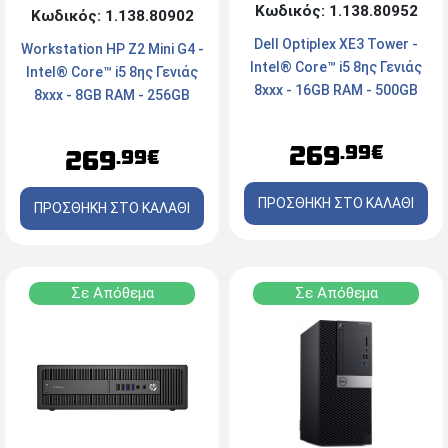
Κωδικός: 1.138.80952
Κωδικός: 1.138.80902
Dell Optiplex ΧΕ3 Tower -
Workstation HP Z2 Mini G4 -
Intel® Core™ i5 8ης Γενιάς
Intel® Core™ i5 8ης Γενιάς
8xxx - 16GB RAM - 500GB
8xxx - 8GB RAM - 256GB
NVMe SSD - 2x DisplayPort,
NVMe SSD - 2x DisplayPort,
Serial, LAN - FreeDOS
HDMI, Type-C - Windows 11
269
.99€
269
.99€
Pro
ΠΡΟΣΘΗΚΗ ΣΤΟ ΚΑΛΑΘΙ
ΠΡΟΣΘΗΚΗ ΣΤΟ ΚΑΛΑΘΙ
Σε Απόθεμα
Σε Απόθεμα