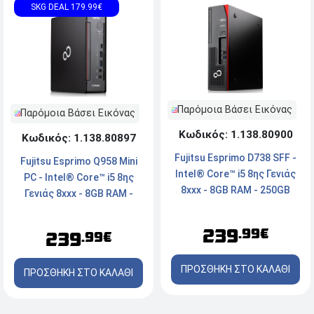
SKG DEAL 179.99€
Παρόμοια Βάσει Εικόνας
Παρόμοια Βάσει Εικόνας
Κωδικός: 1.138.80900
Κωδικός: 1.138.80897
Fujitsu Esprimo D738 SFF -
Fujitsu Esprimo Q958 Mini
Intel® Core™ i5 8ης Γενιάς
PC - Intel® Core™ i5 8ης
8xxx - 8GB RAM - 250GB
Γενιάς 8xxx - 8GB RAM -
NVMe SSD - 2x DisplayPort,
240GB SSD - DisplayPort,
DVI, Type-C - Windows 11
DVI, Type-C - Windows 11
239
.99€
239
.99€
Pro
Pro
ΠΡΟΣΘΗΚΗ ΣΤΟ ΚΑΛΑΘΙ
ΠΡΟΣΘΗΚΗ ΣΤΟ ΚΑΛΑΘΙ