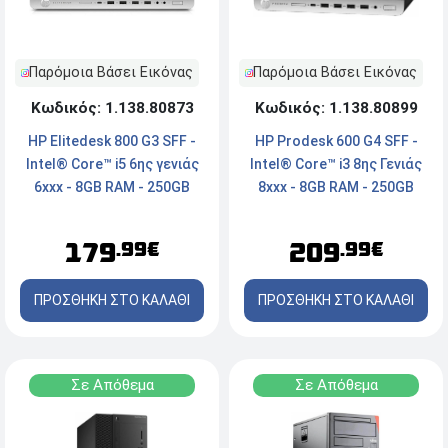
Παρόμοια Βάσει Εικόνας
Παρόμοια Βάσει Εικόνας
Κωδικός: 1.138.80873
Κωδικός: 1.138.80899
HP Elitedesk 800 G3 SFF -
HP Prodesk 600 G4 SFF -
Intel® Core™ i5 6ης γενιάς
Intel® Core™ i3 8ης Γενιάς
6xxx - 8GB RAM - 250GB
8xxx - 8GB RAM - 250GB
NVMe SSD - 2x DisplayPort,
SSD - 2x DisplayPort, VGA,
Type-C - Windows 11 Pro
Type-C - DVD - Windows 11
179
209
.99€
.99€
Pro
ΠΡΟΣΘΗΚΗ ΣΤΟ ΚΑΛΑΘΙ
ΠΡΟΣΘΗΚΗ ΣΤΟ ΚΑΛΑΘΙ
Σε Απόθεμα
Σε Απόθεμα