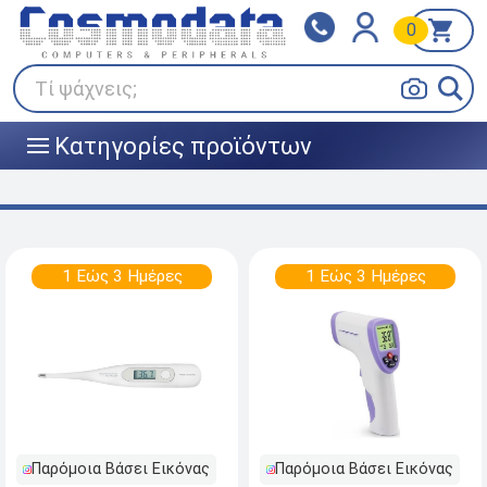
0
Klarna
BOX NOW
Πληρώστε σε 3
24/7 σε όλη την Ελλάδα!
άτοκες δόσεις
Τί ψάχνεις;
Κατηγορίες προϊόντων
|||
1 Εώς 3 Ημέρες
1 Εώς 3 Ημέρες
Παρόμοια Βάσει Εικόνας
Παρόμοια Βάσει Εικόνας