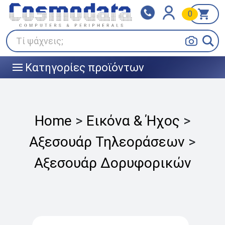
0
Klarna
BOX NOW
Πληρώστε σε 3
24/7 σε όλη την Ελλάδα!
άτοκες δόσεις
Τί ψάχνεις;
Κατηγορίες προϊόντων
|||
Home
>
Εικόνα & Ήχος
>
Αξεσουάρ Τηλεοράσεων
>
Αξεσουάρ Δορυφορικών