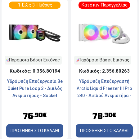
1 Εώς 3 Ημέρες
Κατόπιν Παραγγελίας
Παρόμοια Βάσει Εικόνας
Παρόμοια Βάσει Εικόνας
Κωδικός: 0.356.80194
Κωδικός: 2.356.80263
Yδρόψυξη Επεξεργασία Be
Υδρόψυξη Επεξεργαστή
Quiet Pure Loop 3 - Διπλός
Arctic Liquid Freezer III Pro
Ανεμιστήρας - Socket
240 - Διπλού Ανεμιστήρα -
LGA1851/1700/1200/1151/1150/1155/AM5/AM4
Socket
- ARGB
AM5/AM4/1700/1851 -
76
78
.90€
.30€
ARGB - White
ΠΡΟΣΘΗΚΗ ΣΤΟ ΚΑΛΑΘΙ
ΠΡΟΣΘΗΚΗ ΣΤΟ ΚΑΛΑΘΙ