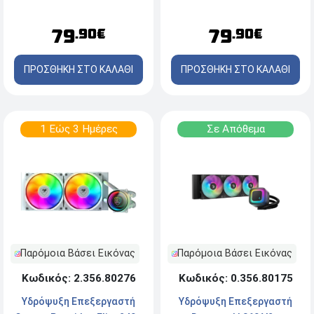
LGA1851/1700/1200/1151/1150/1155/AM5/AM4
Socket
LGA1851/1700/AM5/AM4 -
79
79
.90€
.90€
ARGB - White
ΠΡΟΣΘΗΚΗ ΣΤΟ ΚΑΛΑΘΙ
ΠΡΟΣΘΗΚΗ ΣΤΟ ΚΑΛΑΘΙ
1 Εώς 3 Ημέρες
Σε Απόθεμα
Παρόμοια Βάσει Εικόνας
Παρόμοια Βάσει Εικόνας
Κωδικός: 2.356.80276
Κωδικός: 0.356.80175
Υδρόψυξη Επεξεργαστή
Υδρόψυξη Επεξεργαστή