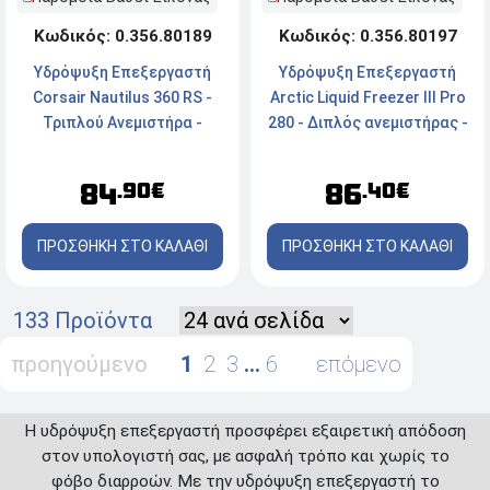
Κωδικός: 0.356.80197
Κωδικός: 0.356.80189
Υδρόψυξη Επεξεργαστή
Υδρόψυξη Επεξεργαστή
Arctic Liquid Freezer III Pro
Corsair Nautilus 360 RS -
280 - Διπλός ανεμιστήρας -
Τριπλού Ανεμιστήρα -
Socket
Socket
LGA1700/1851/AM4/AM5 -
LGA1851/1700/AM5/AM4
86
84
.40€
.90€
ARGB
ΠΡΟΣΘΗΚΗ ΣΤΟ ΚΑΛΑΘΙ
ΠΡΟΣΘΗΚΗ ΣΤΟ ΚΑΛΑΘΙ
133 Προϊόντα
προηγούμενο
1
2
3
…
6
επόμενο
Η υδρόψυξη επεξεργαστή προσφέρει εξαιρετική απόδοση
στον υπολογιστή σας, με ασφαλή τρόπο και χωρίς το
φόβο διαρροών. Με την υδρόψυξη επεξεργαστή το