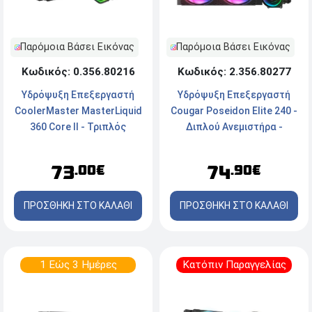
Παρόμοια Βάσει Εικόνας
Παρόμοια Βάσει Εικόνας
Κωδικός: 0.356.80216
Κωδικός: 2.356.80277
Υδρόψυξη Επεξεργαστή
Υδρόψυξη Επεξεργαστή
CoolerMaster MasterLiquid
Cougar Poseidon Elite 240 -
360 Core II - Τριπλός
Διπλού Ανεμιστήρα -
Ανεμιστήρας - Socket Intel,
Socket Intel & AMD - ARGB -
AMD - ARGB
Black
73
74
.00€
.90€
ΠΡΟΣΘΗΚΗ ΣΤΟ ΚΑΛΑΘΙ
ΠΡΟΣΘΗΚΗ ΣΤΟ ΚΑΛΑΘΙ
1 Εώς 3 Ημέρες
Κατόπιν Παραγγελίας