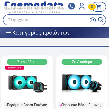
0
Klarna
BOX NOW
Πληρώστε σε 3
24/7 σε όλη την Ελλάδα!
άτοκες δόσεις
Τί ψάχνεις;
Κατηγορίες προϊόντων
|||
Σε Απόθεμα
Σε Απόθεμα
Παρόμοια Βάσει Εικόνας
Παρόμοια Βάσει Εικόνας