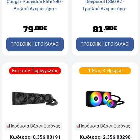
Cougar Poseidon Elite 240 -
Deepcool L360 V2 -
Διπλού Ανεμιστήρα -
Τριπλού Ανεμιστήρα -
Socket Intel & AMD - ARGB -
Socket
White
LGA1851/1700/1200/1151/115
79
81
.00€
.90€
- AM5/AM4 - Μαύρο
ΠΡΟΣΘΗΚΗ ΣΤΟ ΚΑΛΑΘΙ
ΠΡΟΣΘΗΚΗ ΣΤΟ ΚΑΛΑΘΙ
Κατόπιν Παραγγελίας
1 Εώς 3 Ημέρες
Παρόμοια Βάσει Εικόνας
Παρόμοια Βάσει Εικόνας
Κωδικός: 0.356.80191
Κωδικός: 2.356.80298