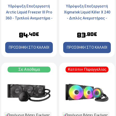
Υδρόψυξη Επεξεργαστή
Υδρόψυξη Επεξεργαστή
Arctic Liquid Freezer III Pro
Xigmatek Liquid Killer X 240
360 - Τριπλού Ανεμιστήρα -
- Διπλός Ανεμιστήρας -
Socket
Socket Intel, AMD - ARGB
AM5/AM4/1700/1851
84
83
.40€
.80€
ΠΡΟΣΘΗΚΗ ΣΤΟ ΚΑΛΑΘΙ
ΠΡΟΣΘΗΚΗ ΣΤΟ ΚΑΛΑΘΙ
Σε Απόθεμα
Κατόπιν Παραγγελίας
Παρόμοια Βάσει Εικόνας
Παρόμοια Βάσει Εικόνας