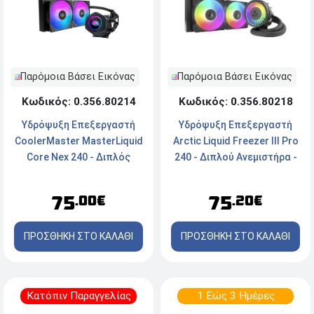
Παρόμοια Βάσει Εικόνας
Παρόμοια Βάσει Εικόνας
Κωδικός: 0.356.80214
Κωδικός: 0.356.80218
Υδρόψυξη Επεξεργαστή
Υδρόψυξη Επεξεργαστή
CoolerMaster MasterLiquid
Arctic Liquid Freezer III Pro
Core Nex 240 - Διπλός
240 - Διπλού Ανεμιστήρα -
Ανεμιστήρας - Socket Intel,
Socket
AMD - ARGB
AM5/AM4/1700/1851 -
75
75
.00€
.20€
ARGB
ΠΡΟΣΘΗΚΗ ΣΤΟ ΚΑΛΑΘΙ
ΠΡΟΣΘΗΚΗ ΣΤΟ ΚΑΛΑΘΙ
Κατόπιν Παραγγελίας
1 Εώς 3 Ημέρες