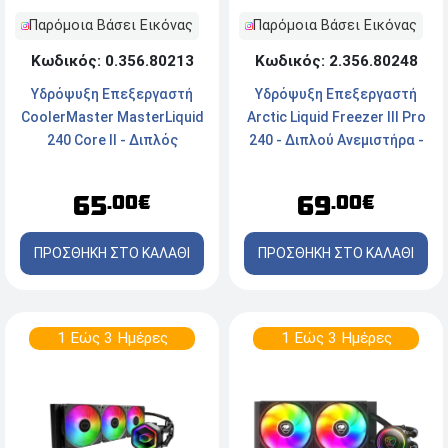
Παρόμοια Βάσει Εικόνας
Παρόμοια Βάσει Εικόνας
Κωδικός: 0.356.80213
Κωδικός: 2.356.80248
Υδρόψυξη Επεξεργαστή
Υδρόψυξη Επεξεργαστή
CoolerMaster MasterLiquid
Arctic Liquid Freezer III Pro
240 Core II - Διπλός
240 - Διπλού Ανεμιστήρα -
Ανεμιστήρας - Socket Intel,
Socket
AMD - ARGB
AM5/AM4/1700/1851 -
65
69
.00€
.00€
Black
ΠΡΟΣΘΗΚΗ ΣΤΟ ΚΑΛΑΘΙ
ΠΡΟΣΘΗΚΗ ΣΤΟ ΚΑΛΑΘΙ
1 Εώς 3 Ημέρες
1 Εώς 3 Ημέρες