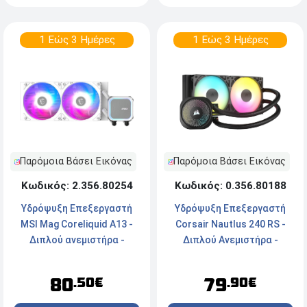
1 Εώς 3 Ημέρες
1 Εώς 3 Ημέρες
Παρόμοια Βάσει Εικόνας
Παρόμοια Βάσει Εικόνας
Κωδικός: 2.356.80254
Κωδικός: 0.356.80188
Υδρόψυξη Επεξεργαστή
Υδρόψυξη Επεξεργαστή
MSI Mag Coreliquid A13 -
Corsair Nautlus 240 RS -
Διπλού ανεμιστήρα -
Διπλού Ανεμιστήρα -
Socket
Socket
LGA1700/1851/AM5/AM4 -
LGA1851/1700/AM5/AM4 -
80
79
.50€
.90€
ARGB - White
ARGB